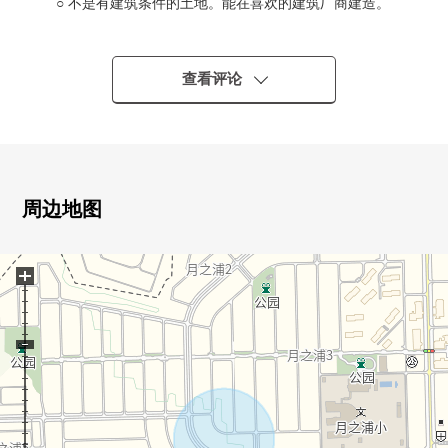
○ 不是有建筑条件的土地。能在喜欢的建筑厂商建造。
■ LIFE信息━━━━━━━━━━・・・・・
○ 到ropia福冈白水店约2040m(步行26分钟)
查看评论
○ 到月的海湾近邻公园约760m(步行10分钟)
○ 看7-Eleven春日星到ka山冈商店约1200m(步行15分钟)
○ 到大野城牛颈邮局1760m(步行22分钟)
○ 到西日本City銀行惣利支店约2060m(步行26分钟)
○ 到月的海湾小学340m
周边地图
○ 到平原中学2350m
+