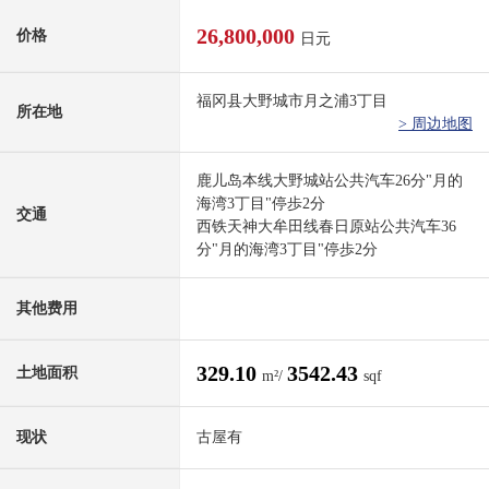
26,800,000
价格
日元
福冈县大野城市月之浦3丁目
所在地
> 周边地图
鹿儿岛本线大野城站公共汽车26分"月的
海湾3丁目"停歩2分
交通
西铁天神大牟田线春日原站公共汽车36
分"月的海湾3丁目"停歩2分
其他费用
329.10
3542.43
土地面积
m²/
sqf
现状
古屋有