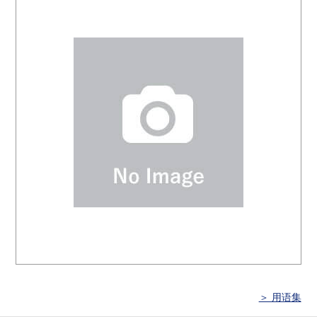
＞ 用语集