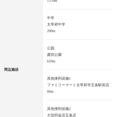
1370m
中学
太宰府中学
200m
公园
露切公園
610m
周边施设
其他便利设施1
ファミリーマート太宰府市五条駅前店
60m
其他便利设施2
大贺药妆店五条店