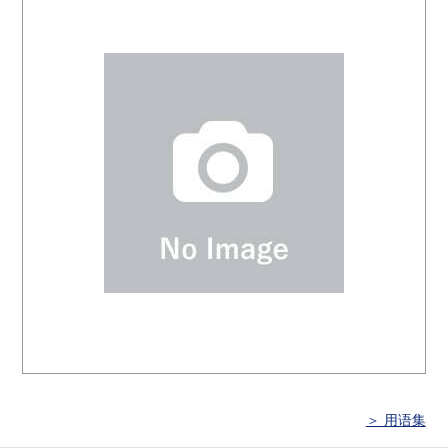
＞ 用语集