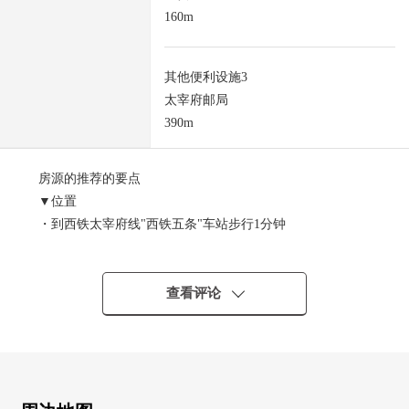
160m
其他便利设施3
太宰府邮局
390m
房源的推荐的要点
▼位置
・到西铁太宰府线"西铁五条"车站步行1分钟
▼土地的特徴
・用地面积约61.37坪
查看评论
・建筑物解体更地交付
・不是有建筑条件的土地。
能在喜欢的建筑厂商要建筑。
■ 在找想要的家方面给予帮助的