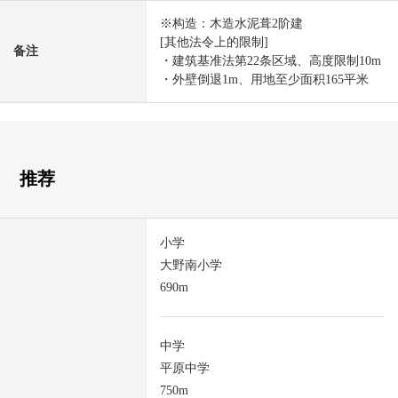
※构造：木造水泥葺2阶建
[其他法令上的限制]
备注
・建筑基准法第22条区域、高度限制10m
・外壁倒退1m、用地至少面积165平米
推荐
小学
大野南小学
690m
中学
平原中学
750m