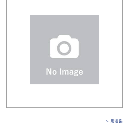
＞ 用语集