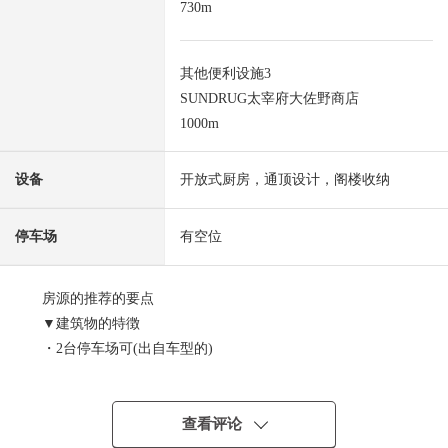
730m
其他便利设施3
SUNDRUG太宰府大佐野商店
1000m
设备
开放式厨房，通顶设计，阁楼收纳
停车场
有空位
房源的推荐的要点
▼建筑物的特徴
・2台停车场可(出自车型的)
・三井住宅株式会社旧施工的自由设计住宅
▼房间的特徴
查看评论