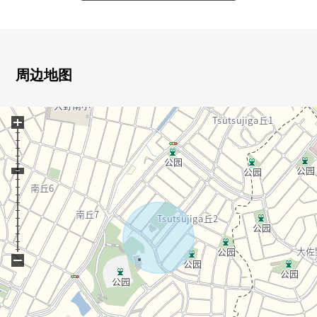
・约22.0张塌塌米LDK
・一部分圆型生活
・开放式柜台厨房
・储藏室、书斋在1楼
・对2楼西式房间约6.7张塌塌米部分有步入式衣帽间
周边地图
・东南、东北一侧的两面派阳台
・1.2楼有厕所
+
・吹过，被有门口
・楼梯下边有收纳
・超过6张塌塌米全居室
・有阁楼收纳
▼已经2022年10月维护
・外壁涂抹、阳台防水、防蟻工事
−
▼周边环境
・第一类低层住宅专用区里面的清静的住宅区