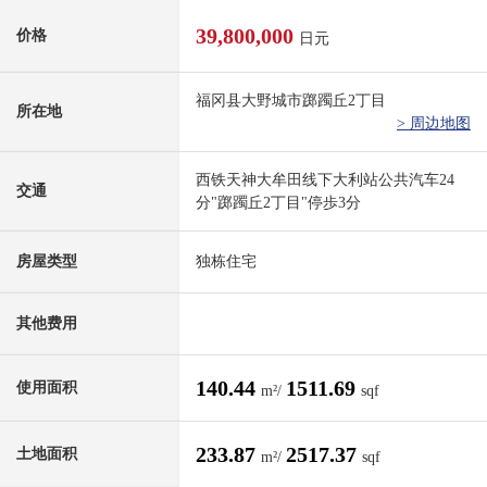
39,800,000
价格
日元
福冈县大野城市踯躅丘2丁目
所在地
> 周边地图
西铁天神大牟田线下大利站公共汽车24
交通
分"踯躅丘2丁目"停歩3分
房屋类型
独栋住宅
其他费用
140.44
1511.69
使用面积
m²/
sqf
233.87
2517.37
土地面积
m²/
sqf