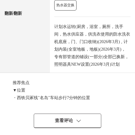
热水器交换
翻新⁄翻新
计划水运转(厨房，浴室，厕所，洗手
间，热水供应器，供洗衣使用的防水洗衣
机底座，门、门口收纳)(2026年3月) , 计
划内装(全室地板，地板)(2026年3月)，
专有部管道的铺设(一部分)全部已换新，
照明器具NEW设置(2026年3月)计划
推荐焦点
▼位置
・西铁贝冢线"名岛"车站步行7分钟的位置
▼Mansion的特徴
・可饲养宠物(饲养有规定)
・停车场能关于1住戸使用1台
查看评论
・雨天时，也有放心的室内自行车停放处