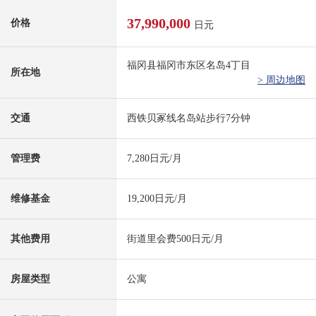
37,990,000
价格
日元
福冈县福冈市东区名岛4丁目
所在地
> 周边地图
交通
西铁贝冢线名岛站步行7分钟
管理费
7,280日元/月
维修基金
19,200日元/月
其他费用
街道里会费500日元/月
房屋类型
公寓