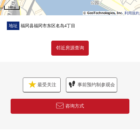
・专有部管道的铺设(一部分)全部已换新
100 m
・门、门口收纳等的交换
利用規約
・热水器交换
・照明器具NEW设置
地址
福冈县福冈市东区名岛4丁目
■ 在找想要的家方面给予帮助
房源的详细、需讨论是如有意向，请跟我们联系。
邻近房源查询
最受关注
事前预约制参观会
咨询方式