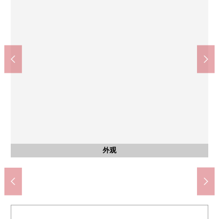
西式房间
西式房间
西式房间
西式房间
西式房间
西式房间
共有部分
共有部分
共有部分
客厅
客厅
收纳
收纳
客厅
客厅
厨房
厨房
MAXVALU千早商店(约1030m)
摩托车堆放处、自行车停放处
十一药店名岛商店(约810m)
福冈松崎邮局(约1030m)
松崎中学(约1240m)
名岛小学(约550m)
餐具冲洗烘干机
约6.3张塌塌米
约6.3张塌塌米
约6.5张塌塌米
约6.5张塌塌米
约5.8张塌塌米
约5.8张塌塌米
步入式衣帽间
步入式衣帽间
自行车停放处
公共汽车
防风林室
煤气灶
停车场
LDK
LDK
LDK
LDK
外观
厨房
洗脸
厕所
风景
风景
门口
入口
入口
外观