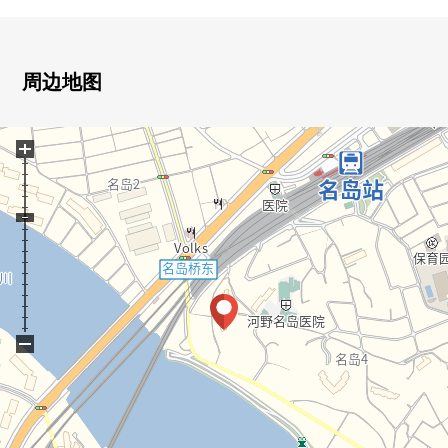
▼房间的特徴
・西南、西北、东北的3方向房间
・能从客厅·餐厅眺望很多的良川
・门口前面的凹室上演独立感觉
周边地图
・2层窗为框格减轻来自外面的噪音以及阳光，结露
・厨房旁边的餐具室以及约5.8张塌塌米西式房间有步入式
+
衣帽间丰富的存储空间
・浴室有窗
▼设备
・有洗碗机烘干机
・有浴室换气干燥暖气时机
▼翻新内容(2026年3月实施)
・地板张替、Cross张替
・组合厨房交换
−
・盥洗台交换
・整体卫浴交换(在浴室换气干燥机)
・冲洗班次座次厕所更换
・供洗衣使用的防水洗衣机底座