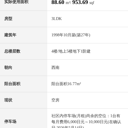
88.60
953.69
实际使用面积
m²/
sqf
房型
3LDK
建筑年
1998年10月築(築27年)
总楼层数
4楼/地上5楼地下1阶建
朝向
西南
阳台面积
阳台面积16.77m²
现状
空房
社区内停车场(月租)尚余的空位：1台有
停车场
每月费用6,000日元～10,000日元(在确认
日:2026年5月14日)