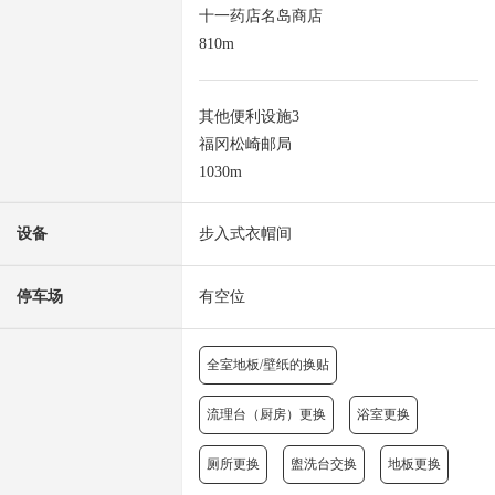
十一药店名岛商店
810m
其他便利设施3
福冈松崎邮局
1030m
设备
步入式衣帽间
停车场
有空位
全室地板/壁纸的换贴
流理台（厨房）更换
浴室更换
厕所更换
盥洗台交换
地板更换