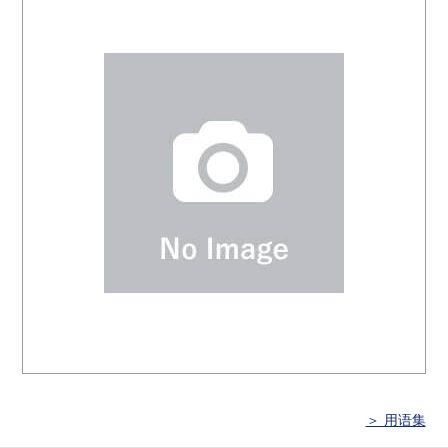
＞ 用语集