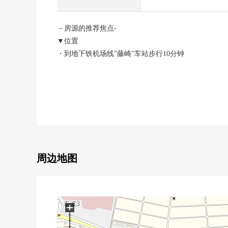
－房源的推荐焦点-
▼位置
・到地下铁机场线"藤崎"车站步行10分钟
▼建筑物的特徴
・位于100道三丁目的平成23年築的独栋住宅
▼房间的特徴
・在客厅，家族能舒畅的畳角
・在客厅，便于行李的清理的存储空间
・在浴室、洗脸室，便于换气的窗
周边地图
・对食材的收纳在厨房，有用的地板下边收纳
■ 在找想要的家方面给予帮助的━━━━━・・
房源的详细、需讨论是如有意向，请跟我们联系。
+