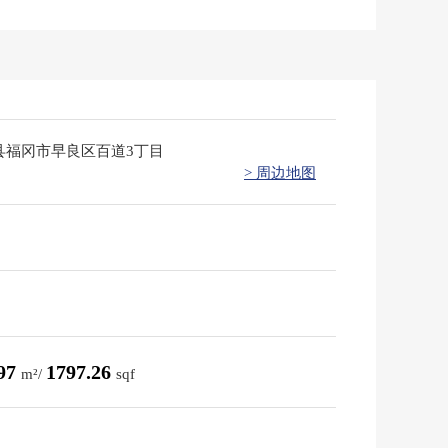
县福冈市早良区百道3丁目
> 周边地图
.97
1797.26
m²/
sqf