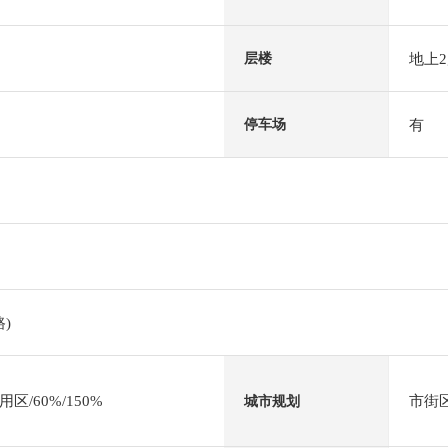
地上
层楼
有
停车场
)
/60%/150%
市街
城市规划