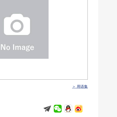
＞ 用语集