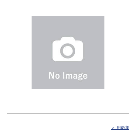
＞ 用语集