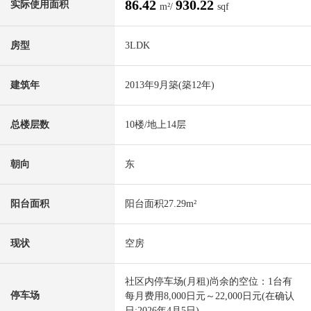
86.42
930.22
实际使用面积
m²/
sqf
房型
3LDK
建筑年
2013年9月築(築12年)
总楼层数
10楼/地上14层
朝向
东
阳台面积
阳台面积27.29m²
现状
空房
社区内停车场(月租)尚余的空位：1台有
停车场
每月费用8,000日元～22,000日元(在确认
日:2026年4月5日)