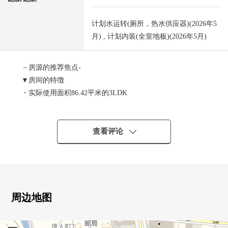
计划水运转(厕所，热水供应器)(2026年5
月) , 计划内装(全室地板)(2026年5月)
－房源的推荐焦点-
▼房间的特徴
・实际使用面积86.42平米的3LDK
・14层的10楼
・东，西，北的边角房
・在3面阳台，缅因洗手台有
查看评论
・风景、阳光、通风良好
・在厨房在后门，洗脸室、浴室窗有
・采用开放式柜台厨房
▼Mansion的特徴
・宠物饲养可(规章的限制有)
周边地图
・双重的地板，双重的天花板构造
・采用复数层玻璃