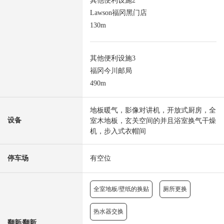
其他便利设施2
Lawson福冈黑门店
130m
其他便利设施3
福冈今川邮局
490m
地板暖气，影像对讲机，开放式厨房，全
设备
室木地板，玄关空间的并且浴室换气干燥
机，步入式衣帽间
停车场
有空位
全室地板/壁纸的换贴
厕所更换
热水器交换
翻新⁄翻新