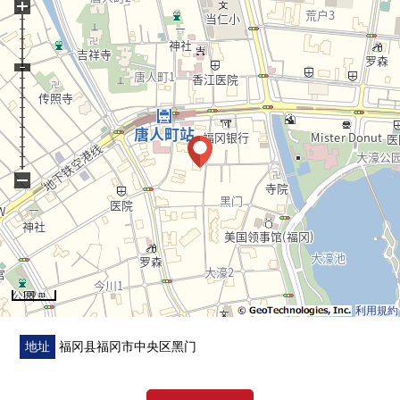
+
・被在1层设计3个房间
・停车场卷帘门gate有
▼设备
・在客厅地板暖气设置
・防盗门
・智能快递柜
・有TV监视器的内部对讲机
▼翻新内容(2026年5月完毕)
−
・厕所更换
・热水器交换
・全室地板换新
■ 在找想要的家方面给予帮助的━━━━━・・・
房源的详细、需讨论是如有意向，请跟我们联系。
100 m
利用規約
地址
福冈县福冈市中央区黑门