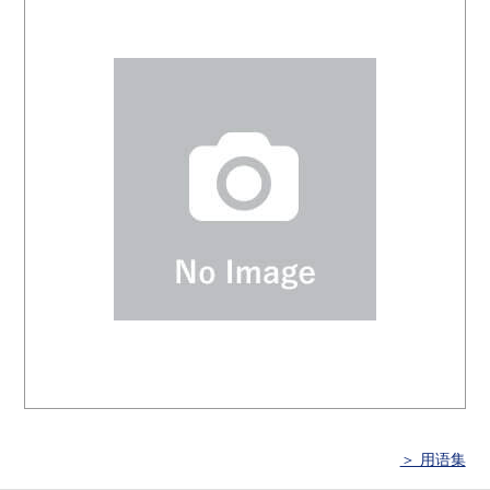
＞ 用语集