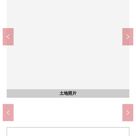
其他
狭山市立西中学校(约830m)
含有前面道路的外观
含有前面道路的外观
土地照片
土地照片
土地照片
设备