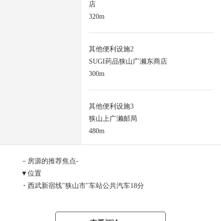
店
320m
其他便利设施2
SUGI药品狭山广濑东商店
300m
其他便利设施3
狭山上广濑邮局
480m
－房源的推荐焦点-
▼位置
・西武新宿线"狭山市"车站公共汽车18分
"深度州道路"停歩4分
・土地面积100平米(约30.25坪)