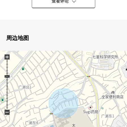
▼土地的特徴
查看评论
・ 不是建筑包含条件待售土地
能在喜欢的House厂商、建筑公司建造
▼周边环境
・到广濑小学步行5分钟
■ 在找想要的家方面给予帮助的━━━━━・・・
周边地图
房源的详细、需讨论是如有意向，请跟我们联系。
+
−