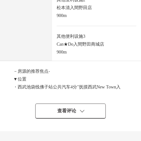
松本清入間野田店
900m
其他便利设施3
Can★Do入間野田商城店
900m
－房源的推荐焦点-
▼位置
・西武池袋线佛子站公共汽车4分"抚摸西武New Town入
口"停歩3分
▼房间的特徴
查看评论
・洗衣流迹线被想的4LDK
・面向南面的客厅在采光方面优秀的舒服的空间
・约19.9张塌塌米宽松的LDK