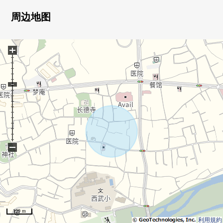
・宽敞的院子
周边地图
▼设备
・味难以在房间指出的独立型厨房
+
・1.2楼有厕所
・用浴室·厕所的独立设计舒适的每日
・也有楼梯下边收纳、地板下边收纳，收纳丰富
▼周边环境
・被给富裕的绿上色的清静的住宅区
■ 在找想要的家方面给予帮助的━━━━━・・・
−
房源的详细、需讨论是如有意向，请跟我们联系。
100 m
利用規約