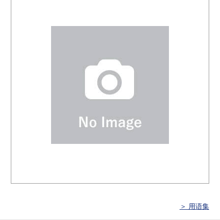
＞ 用语集