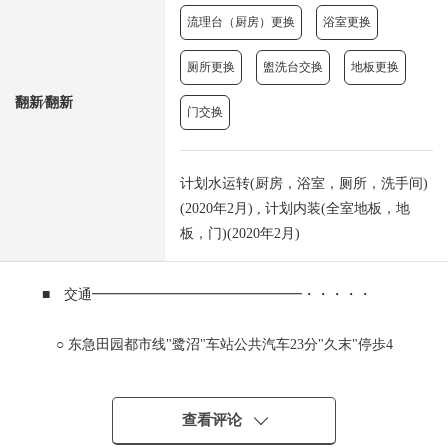
流理台（厨房）更换
浴室更换
厕所更换
盥洗台交换
地板更换
翻新⁄翻新
门交换
计划水运转(厨房，浴室，厕所，洗手间)
(2020年2月) , 计划内装(全室地板，地
板，门)(2020年2月)
■ 交通━━━━━━━━━━━━━━━・・・・・
○ 东急田园都市线"鹭沼"车站公共汽车23分"久末"停歩4
分
○ 东急东横线"武藏小杉"车站公共汽车38分"久末"停歩4
分
查看评论