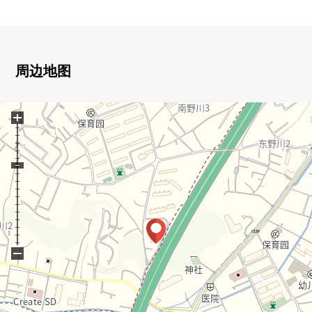
■ 推荐焦点━━━━━━━━━━━━・・・・・
○ 实际使用面积81.17平米的3SLDK
○ 风景关于7楼最上階、边角房良好
周边地图
○ 光照、通风在面向南、西面的2面阳台良好
○ 三井不动产株式会社开发并分售
+
○ 82户总户数的地方自治团体
○ 可饲养宠物（有规定）※到狗、合计2只猫
○ 在用地里，孩子放心，能被闲置的比赛组
○ 无高低差别的FLAT层设计
○ 在各居室存储空间有
○ 保护舒适的生活的防盗门的
○ 附带来客时放心的电视监视器的内部对讲机
○ 因为有智能快递柜所以在整个外出里可以行李的领取
−
○ 一星期6日的通勤管理体制
■ 翻新内容(2020年2月完
成)━━━━━━━━━━━━・・・・・