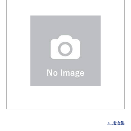
＞ 用语集