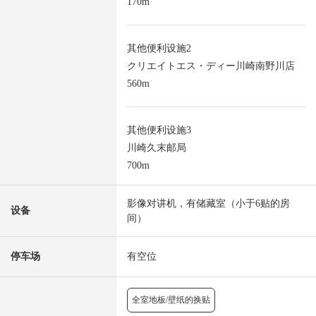
170m
其他便利设施2
クリエイトエス・ディー川崎南野川店
560m
其他便利设施3
川崎久末邮局
700m
影像对讲机，有储藏室（小于6贴的房
设备
间）
停车场
有空位
全室地板/壁纸的换贴