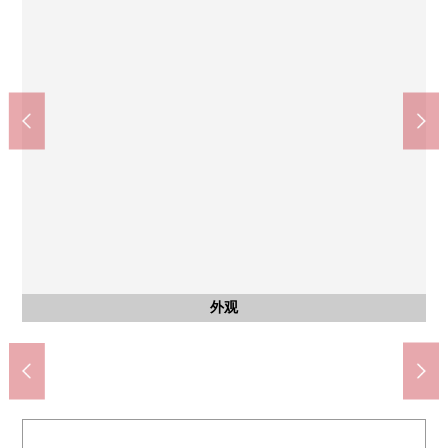
川崎市立野川中学(约1360m)
川崎久末邮局(约700m)
ＯＫ野川店(约880m)
共有部分
共有部分
室内
室内
室内
室内
室内
室内
收纳
阳台
风景
风景
阳台
风景
风景
约6.4张塌塌米西式房间
约6.4张塌塌米西式房间
约5.2张塌塌米西式房间
约5.2张塌塌米西式房间
约6.0张塌塌米日式房间
约6.0张塌塌米日式房间
约4.0张塌塌米
自行车停放处
步行11分钟。
步行17分钟。
步行9分钟。
摩托车场地
阳台(西侧)
风景(西侧)
风景(西侧)
阳台(南侧)
风景(南侧)
风景(南侧)
公共汽车
停车场
外观
客厅
客厅
客厅
厨房
洗脸
厕所
阳台
客厅
客厅
入口
入口