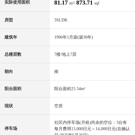
81.17
873.71
实际使用面积
m²/
sqf
房型
3SLDK
建筑年
1996年1月築(築30年)
总楼层数
7楼/地上7层
朝向
南
阳台面积
阳台面积25.54m²
现状
空房
社区内停车场(月租)尚余的空位：3台有
停车场
每月费用13,000日元～14,000日元(在确认