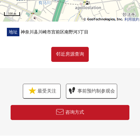
100 m
○ 厨房交换
利用規約
○ 浴室交换(从属于浴室暖气机)
○ 盥洗台交换
地址
神奈川县川崎市宫前区南野河3丁目
○ 厕所更换
○ 门交换
邻近房源查询
○ Cross张替
○ 地板·地毯张替
最受关注
事前预约制参观会
咨询方式