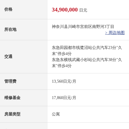
34,900,000
价格
日元
神奈川县川崎市宫前区南野河3丁目
所在地
> 周边地图
东急田园都市线鹭沼站公共汽车23分"久
末"停歩4分
交通
东急东横线武藏小杉站公共汽车38分"久
末"停歩4分
管理费
13,560日元/月
维修基金
17,860日元/月
房屋类型
公寓