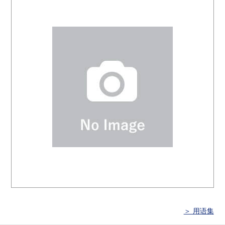
＞ 用语集