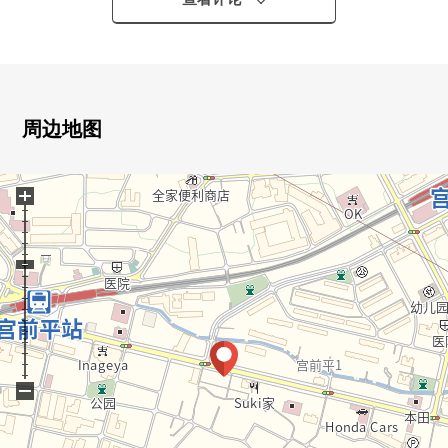
・非接触型电锁
▼房间的特徴
・LDK是宽敞的约24.8张塌塌米
・在客厅，TES地板暖气开着
周边地图
・浴室有喷雾桑拿浴
・与家族的会话兴奋起来的开放式厨房
+
・24小时换气系统
・可饲养宠物（有规定）
・复数层在断热座位之前的玻璃
・全居室收纳有
・阳台面积约11.70平米，屋顶阳台面积约36.84平米
▼设备
・有再加热功能的智能浴缸
−
・有浴室暖气烘干机
・餐具冲洗烘干机