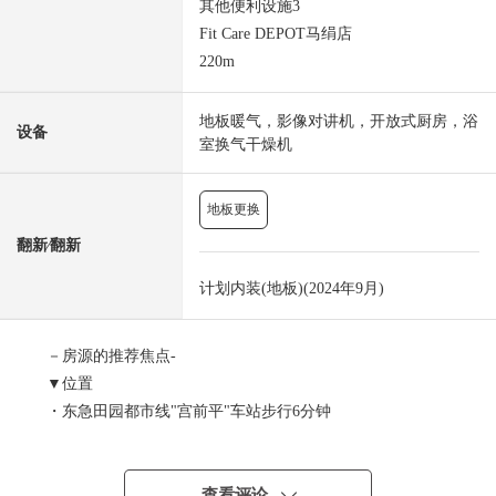
其他便利设施3
Fit Care DEPOT马绢店
220m
地板暖气，影像对讲机，开放式厨房，浴
设备
室换气干燥机
地板更换
翻新⁄翻新
计划内装(地板)(2024年9月)
－房源的推荐焦点-
▼位置
・东急田园都市线"宫前平"车站步行6分钟
▼Mansion的特徴
・保护居民的生活的24小时监视系统
查看评论