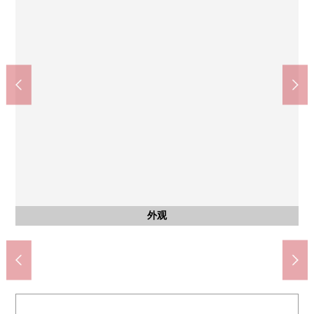
共有部分
共有部分
共有部分
其他当地
其他当地
Inageya川崎宫前平站前店(约260m)
Fit Care DEPOT马绢店(约220m)
川崎市立宫前平小学(约820m)
川崎市立宫前平中学(约950m)
自行车停放处
智能快递柜
垃圾场地
前面道路
前面道路
停车场
外观
入口
入口