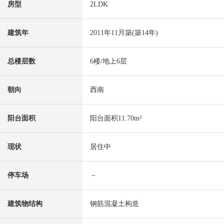
房型
2LDK
建筑年
2011年11月築(築14年)
总楼层数
6楼/地上6层
朝向
西南
阳台面积
阳台面积11.70m²
现状
居住中
停车场
－
建筑物结构
钢筋混凝土构造