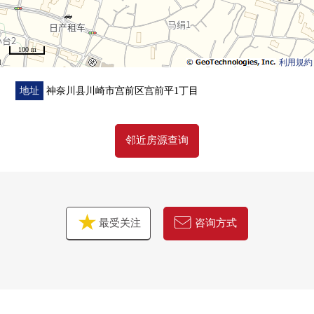
▼翻新内容(2024年9月实施)
・把3LDK改为2LDK
100 m
・LDK Cross张替
利用規約
・LDK地板修理
・厕所Cross张替
地址
神奈川县川崎市宫前区宫前平1丁目
▼周边环境
邻近房源查询
・到Fit Care DEPOT马绢店约220m
・到宫前平第2公园约250m
■ 在找想要的家方面给予帮助的━━━━━・・・
房源的详细、需讨论是如有意向，请跟我们联系。
最受关注
咨询方式