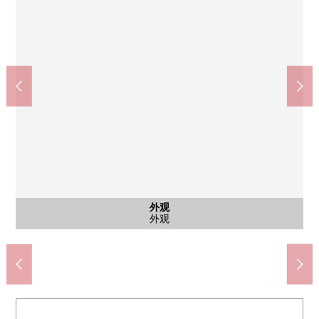
全家便利店国分寺南町3丁目商店(约170m)
Maruetsu国分寺南口店(约270m)
国分寺市立第一小学(约1010m)
国分寺市立第2中学(约950m)
CELEO国分寺(约310m)
国分寺南邮局(约130m)
殿谷门庭园(约390m)
共有部分
外观
外观
入口
入口
外观
外观
自行车停放处
步行13分钟
步行12分钟
步行4分钟
步行3分钟
步行4分钟
步行5分钟
步行2分钟
外观
外观
入口
入口
外观
外观