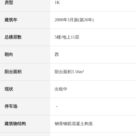
房型
1K
建筑年
2000年3月築(築26年)
总楼层数
5楼/地上11层
朝向
西
阳台面积
阳台面积3.16m²
现状
出租中
停车场
－
建筑物结构
钢骨钢筋混凝土构造