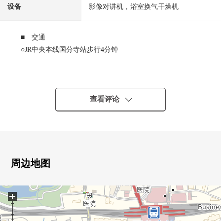
设备
影像对讲机，浴室换气干燥机
■ 交通
○JR中央本线国分寺站步行4分钟
■ 推荐焦点
○国分寺站步行4分钟
○房型1K
查看评论
○实际使用面积21.62平米
○有壁橱
○有送货上门BOX
○有TV照相机的防盗门系统使用
○在周围买东西，安装设备，充实，便于生活
周边地图
+
详细的，到负责如有意向，请跟我们联系。