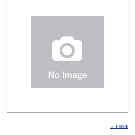
＞ 用语集