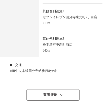
其他便利设施2
セブンイレブン国分寺東元町2丁目店
210m
其他便利设施3
松本清府中新町商店
840m
■ 交通
○JR中央本线国分寺站步行8分钟
■ 推荐焦点
○第一类低层住宅专用区里面的清静的住宅区
○有用地面积238.12平米的舒适的土地
查看评论
○建筑面积比50%/容积率100%