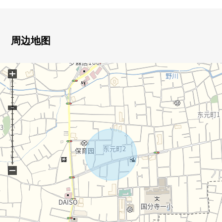
○南向曝光面道路
○在有建筑条件的待售土地，没有。能在喜欢的厂商建造。
○周围有购物设施、公园，居住环境良好。
周边地图
[对国分寺、小平区域在讨论移动的顾客]
※也承受关于国分寺、小平区域以外的房地产的出售的需
+
讨论。
■也把自己的家的"出售"交给三井Rehouse请。
・虽然是否是否"出售是以前买房是以前"想重新购买可是不
知道是否最好开始什么。
・想把握拥有房地产的行情。
・因为剩下自己的家的住宅贷款所以想谈无勉强的资金计
划。
同顾客的情形相适应，合计，从住在的买房到出售，支
−
援。
首先，在免费热线，请命令拥有房地产的概要。
"免费评估的申请"是免费热线0120-323-620
详细的，到负责如有意向，请跟我们联系。