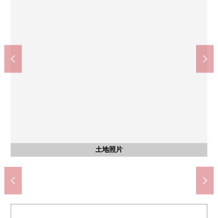
Maruetsu国分寺南口店(约610m)
松本清府中新町商店(约840m)
国分寺市立第一小学(约520m)
国分寺市立第2中学(约1220m)
国分寺站(JR中央线)(约650m)
国分寺南邮局(约600m)
含有前面道路的外观
含有前面道路的外观
元町公园(约440m)
土地照片
土地照片
土地照片
土地照片
土地照片
土地照片
土地照片