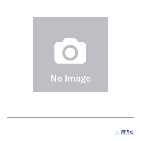
＞ 用语集