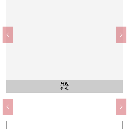
全家便利店小平上水南町商店(约450m)
小平市立小平第3小学(约1300m)
小平市立自来水中学(约850m)
Olympic小金井商店(约550m)
小平自来水南邮局(约450m)
西式房间
西式房间
西式房间
西式房间
日式房间
日式房间
公共汽车
公共汽车
外观
客厅
客厅
客厅
厨房
厨房
厕所
厕所
厕所
洗脸
洗脸
门口
门口
外观
外观
其他
约8.0张塌塌米西式房间
约8.0张塌塌米西式房间
约6.0张塌塌米西式房间
约6.0张塌塌米西式房间
约4.5张塌塌米日式房间
约4.5张塌塌米日式房间
含有前面道路的外观
约20.5张塌塌米客厅
约20.5张塌塌米客厅
约20.5张塌塌米客厅
步行17分钟。
步行11分钟。
步行7分钟。
步行6分钟。
步行6分钟。
公共汽车
公共汽车
外观
厨房
厨房
厕所
厕所
厕所
洗脸
洗脸
门口
门口
外观
外观
入口