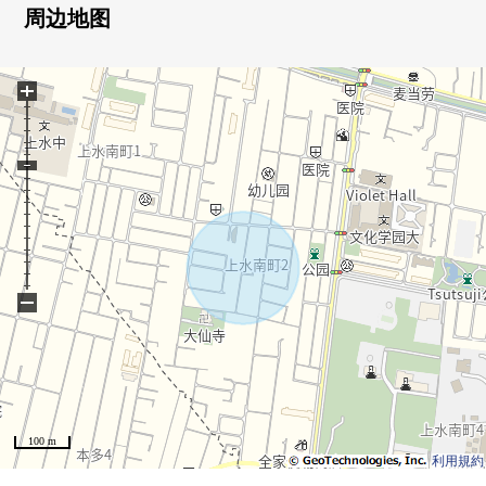
○ 光照在南向曝光面阳台良好
周边地图
○ 与家族的会话兴奋起来的开放式厨房
○ 舒适地放进去的1坪类型的浴缸
+
○ 收纳丰富(壁橱，地板下边收纳，步入式衣帽间)
[对国分寺、小平区域在讨论移动的顾客]
※也承受关于国分寺、小平区域以外的房地产的出售的需
讨论。
■也把自己的家的"出售"交给三井Rehouse请。
・虽然是否是否"出售是以前买房是以前"想重新购买可是不
−
知道是否最好开始什么。
・想把握拥有房地产的行情。
・因为剩下自己的家的住宅贷款所以想谈无勉强的资金计
划。
同顾客的情形相适应，合计，从住在的买房到出售，支
100 m
援。
利用規約
首先，在免费热线，请命令拥有房地产的概要。