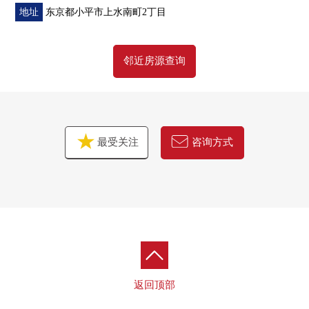
"免费评估的申请"是免费热线0120-323-620
地址
东京都小平市上水南町2丁目
详细的，到负责如有意向，请跟我们联系。
邻近房源查询
最受关注
咨询方式
返回顶部