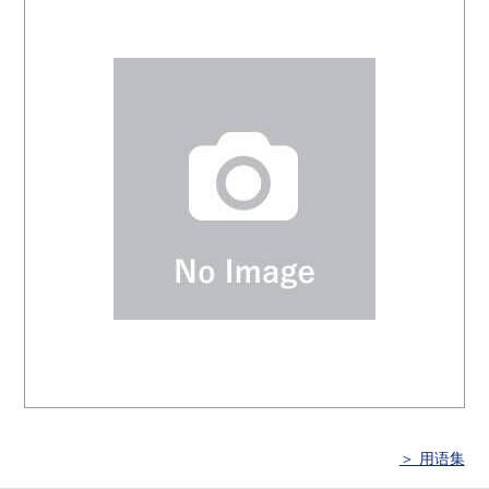
＞ 用语集