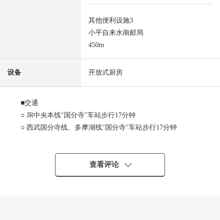
其他便利设施3
小平自来水南邮局
450m
设备
开放式厨房
■交通
○ JR中央本线"国分寺"车站步行17分钟
○ 西武国分寺线、多摩湖线"国分寺"车站步行17分钟
■推荐焦点
○ 地板，清白的材料，墙天花板是硅藻土使用的自由设计住
查看评论
宅
○3路线使用在可以的国分寺站便于通勤上学
○ 约20.5张塌塌米LDK的4LDK
○ 宁静的气氛的日式房间