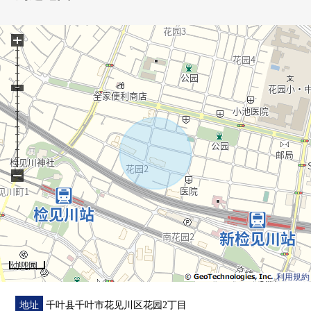
・浴室换气干燥机有
+
▼周边环境
・千叶市立花园小学约500m
・千叶市立花园中学约400m
・西友新检见川商店约500m
■ 在找想要的家方面给予帮助的━━━━━・・・
房源的详细、需讨论是如有意向，请跟我们联系。
−
100 m
利用規約
地址
千叶县千叶市花见川区花园2丁目