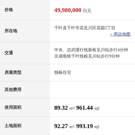
49,980,000
价格
日元
千叶县千叶市花见川区花园2丁目
所在地
> 周边地图
中央、总武缓行线新检见川站步行4分钟
交通
京成电铁千叶线检见川站步行9分钟
房屋类型
独栋住宅
其他费用
89.32
961.44
使用面积
m²/
sqf
92.27
993.19
土地面积
m²/
sqf