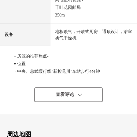
千叶花园邮局
350m
地板暖气，开放式厨房，通顶设计，浴室
设备
换气干燥机
－房源的推荐焦点-
▼位置
・中央、总武缓行线"新检见川"车站步行4分钟
・京成电铁千叶线"检见川"车站步行9分钟
▼特徴
查看评论
・2024年6月完成计划的新房独栋住宅
・土地面积：92.27平米的1LDK
・地板暖气有(客餐厅部分)
・与家族的会话兴奋起来的开放式厨房
・地板预先收纳有
周边地图