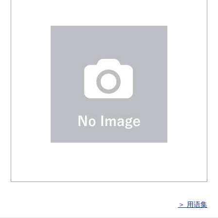
＞ 用语集