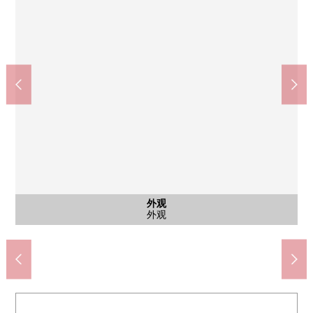
含有前面道路的外观
含有前面道路的外观
外观
yakkusudoraggu新检见川商店(约220m)
全家便利店千叶花园商店(约400m)
千叶市立花园小学(约500m)
千叶市立花园中学(约400m)
西友新检见川商店(约500m)
千叶花园邮局(约350m)
花园诊疗所(约70m)
花园公园(约100m)
前面道路
前面道路
外观