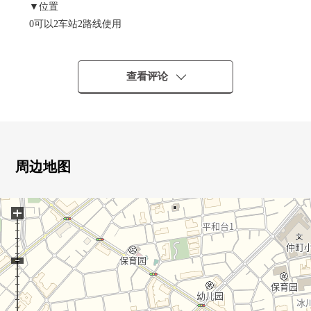
▼位置
0可以2车站2路线使用
0清静的住宅区
▼Mansion的特徴
查看评论
02006年11月築
0株式会社东急不动产开发并分售
▼房间的特徴
0东、北、西的3方向房间
周边地图
0有专用门的4LDK
0地板暖气温水式在客餐厅
+
0翻新(打算在2026年8月完成)
・厨房，浴室，盥洗台，厕所，门取手交换
・张贴地板，Cross，靠垫层，能换
・嵌顶灯设置
・室内清洁