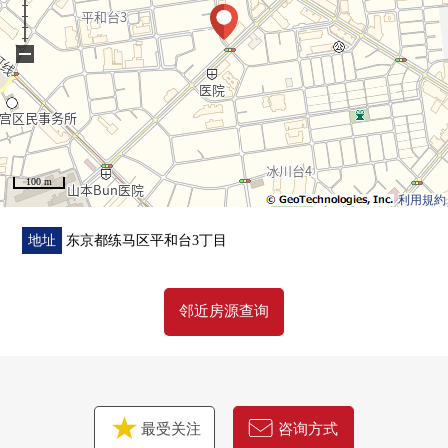
■ 在找想要的家方面给予帮助的━━━━━・・・
房源的详细、需讨论是如有意向，请跟我们联系。
−
100 m
利用規約
地址
东京都练马区平和台3丁目
邻近房源查询
最受关注
咨询方式