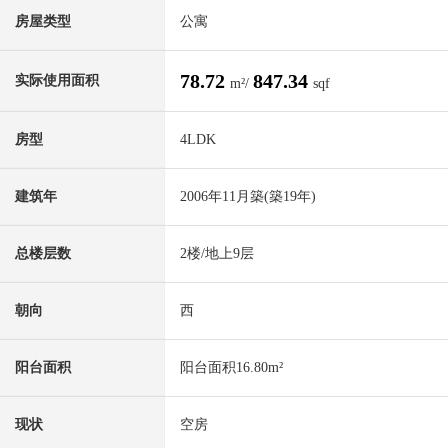
房屋类型
公寓
78.72
847.34
实际使用面积
m²/
sqf
房型
4LDK
建筑年
2006年11月築(築19年)
总楼层数
2楼/地上9层
朝向
西
阳台面积
阳台面积16.80m²
现状
空房