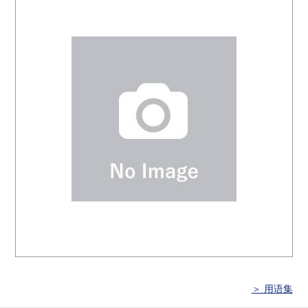
＞ 用语集