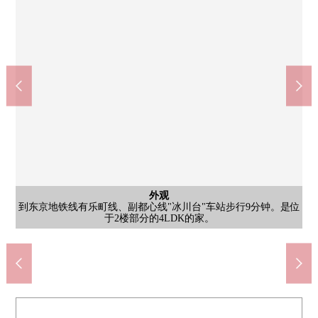
外观
是11月築，株式会社东急不动产开发并分售的地上9层的Mansion
外观
外观
入口
入口
入口
是2026年8月装修翻新完毕计划。请房源详细的咨询方式或者申请
到东京地铁线有乐町线、副都心线"冰川台"车站步行9分钟。是位
2006年。交通便捷，并且生活便利设施切身相同的魅力是某一个
用亮的气氛是宽敞的大厅入口。超市有切身关系，并且是在便利
入口的入口有防盗门，安全面也放心。入口门能确认外面的样子
客餐厅部分有地板暖气。在冷的季节，热从脚下均一地全体房
停车场
入口
入口
东京地铁线有乐町线、副都心线"平和台"车站(出口2)(约940m)
在用地里有停车场。※尚余的空位状况，确认总是是必要的。
可以货物收据的智能快递柜被在共用部甚至不在时设置。
东京Metro有乐町、副都心线冰川台站(约680m)
是把居民的回来温暖地在优雅接来的入口。
约克市场练马平和台商店(约650m)
共MODI饭田冰川台商店(约720m)
Mybasket冰川台站北店(约550m)
峰会商店冰川台站前店(约800m)
LIFE冰川台商店(约900m)
于2楼部分的4LDK的家。
是从全什么作为玻璃。
资料随便命令。
性之前的位置。
位置。
间。