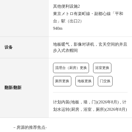
其他便利设施2
東京メトロ有楽町線・副都心線「平和
台」駅（出口2）
940m
地板暖气，影像对讲机，玄关空间的并且
设备
步入式衣帽间
流理台（厨房）更换
浴室更换
厕所更换
地板更换
门交换
翻新⁄翻新
计划内装(地板，墙，门)(2026年8月) , 计
划水运转(厨房，浴室，厕所)(2026年8月)
－房源的推荐焦点-