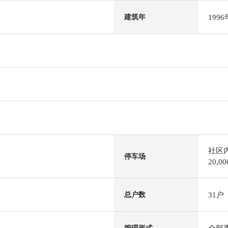
199
建筑年
社区
停车场
20,
31户
总户数