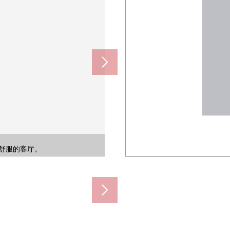
修，用厕所覆盖物或者垫子喜欢的气
养规矩齐整地被认为是，也能心情舒
边有存储空间，和感觉清醒收藏牙
适能确保某一个面积。浴室正跟洗
正在共用部设置可以货物收据的智
箱非常便于大的行李的收纳场所。
衣机。洗衣音到外面回响很少。
以好像能享受喜欢的室内装饰。
情的时候请一定和本公司联系。
有意向，请跟我们联系。
有意向，请跟我们联系。
。一定一回把脚搬到当地。
o多彩性可以灵活使用。
份的洗的衣物的空白。
和感觉清醒保持门口。
享用的开放式厨房。
安慰的空间，能要。
就到的地方设置。
利进行的设计。
是由同时进行。
舒服的客厅。
资料随便命令
房源的介绍。
的疲劳。
300m)
0m)
0m)
0m)
槽。
m)
m)
m)
。
处
处
)
。