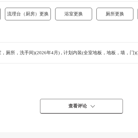
流理台（厨房）更换
浴室更换
厕所更换
厕所，洗手间)(2026年4月) , 计划内装(全室地板，地板，墙，门)(2
・
查看评论
好