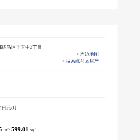
都练马区丰玉中3丁目
> 周边地图
> 搜索练马区房产
30日元/月
65
599.01
m²/
sqf