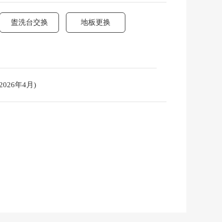
盥洗台交换
地板更换
026年4月)