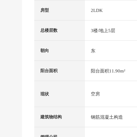
2LDK
房型
3楼/地上5层
总楼层数
东
朝向
阳台面积11.90m²
阳台面积
空房
现状
钢筋混凝土构造
建筑物结构