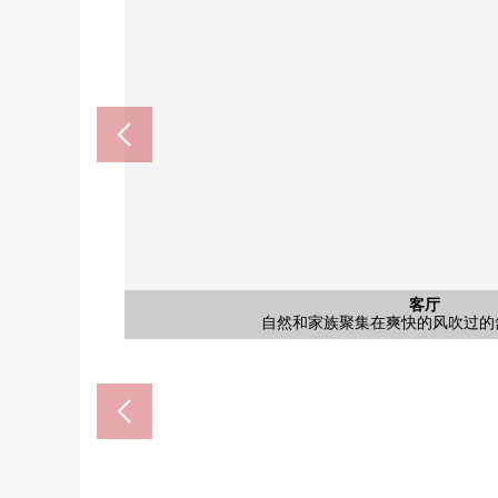
洗脸
洗脸
厕所
入口
入口
感到以White为基调的清洁感觉的厕所。为简单的装
Mansion的脸和入口外观是重厚感觉某一种气氛。保
具有有像酒店的高级感的盥洗台。镜子背后、盘子下
是有像酒店的干净的感的洗手间。即使放洗衣机也舒
是宽敞，用亮的气氛像酒店的大厅入口。甚至不在时
公共汽车
共有部分
共有部分
共有部分
客厅
外观
门口
收纳
洗脸
客厅
室内
厨房
厨房
厨房
客厅
阳台
入口
入口
外观
外观
外观
外观
外观
是有有衣架管子的纵深的WIC。高尔夫球袋或者旅行
在室内有洗衣机场地，能漂亮地保持洗的衣物以及洗
因为是简单的装修和家具的版面设计容易花的空间所
另外，当可能有什么对房子的买房不知道，不安的事
在本公司，顾客放心，商谈，单元对应吧。如
在本公司，顾客放心，商谈，单元对应吧。如
也可以始自于三井Rehouse练马店铺的接送
放家务室以及孩子的游戏室，床，在卧室nit
是有物干金物的阳台。有能结实地吸干家族
能充分收藏鞋的门口收纳被具有，好像能
是一边认为交流是家族、朋友，一边菜能
装饰喜欢的室内装饰，做能家族和平的
从入口有，智能快递柜和信箱被立刻
手间连接，脱衣服之后的移动是能顺
用3份炉子，能效率好做成复数的菜
自然和家族聚集在爽快的风吹过的
请房源详细的咨询方式或者申请
另外，可以三井Rehouse推荐的
在宽敞的浴室舒适地治疗每天
全家便利店丰玉南3丁目商店(约
SUGI薬局練馬豊玉店(约30
练马区立丰玉南小学(约45
练马区立丰玉中学校(约35
有菜容易做的宽敞的洗涤
东武店練馬豊玉店(约300
西友丰玉南商店(约450
練馬豊玉郵便局(约140
本房源在清静的住宅区
用地里面的自行车停放
用地里面的自行车停放
综合东京医院(约1000m
畅地渡过入口的种植
氛进行自定义。
刷、化妆品。
能快递柜。
名牌