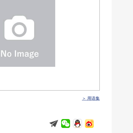
＞ 用语集