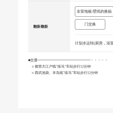
全室地板/壁纸的换贴
门交换
翻新⁄翻新
计划水运转(厨房，浴室，
■交通━━━━━━━━━━━━━━━・・・・・
○ 都营大江户线"练马"车站步行12分钟
○ 西武池袋、丰岛线"练马"车站步行12分钟
■推荐焦点━━━━━━━━━━━━━━━・・・・
○ 实际使用面积55.65平米(约16.83坪)
○ 房型2LDK
○ 1996年1月築
○ 丰富的收藏(2个地方步入式衣帽间)
○ 在周围，购物设施、公园、绿多，并且居住环境良