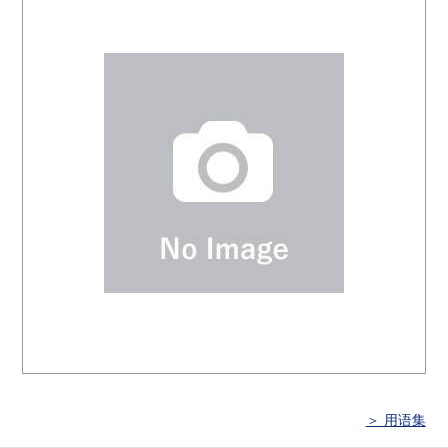
＞ 用语集