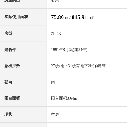
房屋类型
公寓
75.80
815.91
实际使用面积
m²/
sqf
房型
2LDK
建筑年
1991年8月築(築34年)
总楼层数
27楼/地上31楼有地下2层的建筑
朝向
南
阳台面积
阳台面积8.64m²
现状
空房