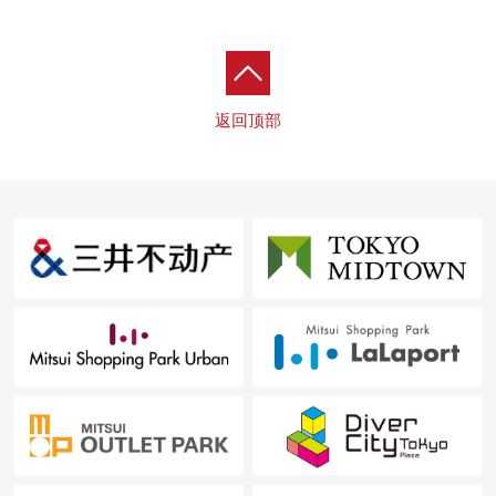
一边是约2k圈和沿隅田川的佃公园成为一体的绿充满的环
境是都心，一边，并且不从东京站、银座看种类。春天，
樱花在河边盛开，感到江户情绪的居住地。在City Front
Tower西侧，保养良好的院子以玫瑰花为中心展开。～
返回顶部
※在实际使用面积里面含有贮藏室面积约1.51平米。
※都营大江户线的末班电车…