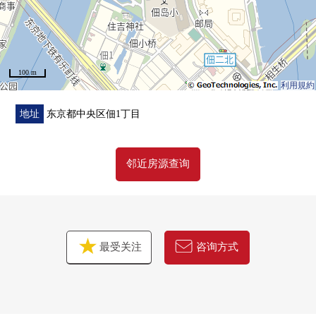
7分钟
○ 三井不动产株式会社开发并分售
○ 290户总户数的大的地方自治团体
0 有人24小时的管理(警卫相当于※额外时间)
100 m
○ 便于行李的领取的快递保管柜有
利用規約
○ 可饲养宠物(有特殊规则)
○ 像酒店的内走廊设计
地址
东京都中央区佃1丁目
○ 出自三井不动产Residential Service株式会社的管理
○ 垃圾回收服务(现状，一星期4日)
邻近房源查询
0 2025年住宅系统排水管修复工程实施(排水管衬里Dream
施工方法)
0 在周围，购物设施、医疗机关便于每天的生活的设施充
实
最受关注
咨询方式
被作为～东京水边地开发的先驱在1991年建设的复古·Tower
公寓。大量使用大理石张力的大厅入口以及黄铜的Right，
研磨，能感到困难的天然木的地板等的高质量的材料的供
给正经过时候酿成宁静的气氛。