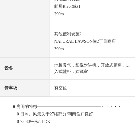
邮局River城21
290m
其他便利设施2
NATURAL LAWSON佃2丁目商店
390m
地板暖气，影像对讲机，开放式厨房，走
设备
入式鞋柜，贮藏室
停车场
有空位
■ 房间的特徴━━━━━━━━━━━━━━━・・・・・
0 日照、风景关于27楼部分/朝南住戸良好
0 75.80平米/2LDK
0 从阳台，看富士山、隅田川的开放性的风景(依据天气