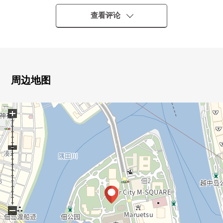
好坏)
0 用有开放感觉的宽大的框格亮的LDK
查看评论
0 从脚下酝酿的地板暖气有(客餐厅部分)
0 与家族的会话兴奋起来的开放式厨房
0 1418尺寸的智能浴缸
0 从属于贮藏室的住戸(在面积约1.51平米，实际使用面积
里面含有)
周边地图
0 请一定确认从本房源观察的风景。
+
■ 翻新内容(2026年6月完
毕)━━━━━━━━━━━━━━━・・・・・
0 厨房，厕所，浴室，盥洗台全部已换新
0 地毯，Cross NEW张替
0 空调，门全部已换新，室内清洁
■ Mansion的特徴
━━━━━━━━━━━━━━━・・・・・
−
○ 比东京地铁线有乐町线、都营大江户线"月岛"车站步行