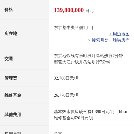
139,800,000
价格
日元
东京都中央区佃1丁目
所在地
> 周边地图
> 搜索月岛・胜哄房产
东京地铁线有乐町线月岛站步行7分钟
交通
都营大江户线月岛站步行7分钟
管理费
32,760日元/月
维修基金
26,770日元/月
基本热水供应暖气费1,390日元/月，hitsu
其他费用
维修基金4,620日元/月