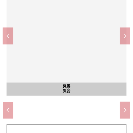
NATURAL LAWSON佃2丁目商店(约390m)
中央区立佃岛小学(约210m)
石川岛纪念医院(约320m)
中央区立佃中学(约110m)
邮局River城21(约290m)
西式房间
西式房间
西式房间
西式房间
公共汽车
共有部分
风景
客厅
客厅
厨房
厨房
室内
洗脸
厕所
风景
风景
风景
约5.8张塌塌米西式房间
约5.8张塌塌米西式房间
约5.6张塌塌米西式房间
约5.6张塌塌米西式房间
约5.6张塌塌米西式房间
用地里面的风景
步行4分钟。
步行4分钟。
步行5分钟。
步行3分钟。
步行2分钟
公共汽车
共有部分
共有部分
共有部分
共有部分
共有部分
风景
客厅
客厅
客厅
客厅
厨房
厨房
厨房
洗脸
洗脸
厕所
门口
外观
风景
风景
风景
风景
风景
风景
风景
外观
入口
外观
院子
外观