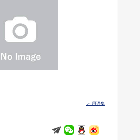
＞ 用语集