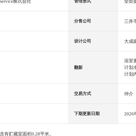
 Service株式会社
全部
管理形式
三井不
分售公司
大成
设计公司
浴室
计划水
翻新
计划内
仲介
交易方式
202
下期更新日期
有贮藏室面积0.28平米。