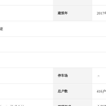
201
建筑年
阶建
－
停车场
416户
总户数