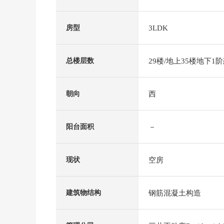
3LDK
房型
29楼/地上35楼地下1
总楼层数
西
朝向
－
阳台面积
空房
现状
钢筋混凝土构造
建筑物结构