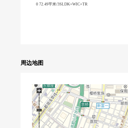
0 72.49平米/3SLDK+WIC+TR
0 步入式衣帽间(西式房间6.5张塌塌米部分)，走廊
0 贮藏室有(在0.28平米/实际使用面积里面含有)
0 1418尺寸的智能浴缸(在浴室烘干机、再加热功能)
0 有TV监视器的内部对讲机
■ 翻新内容(2026年1月完毕)━━━━━━━━・・・
0 浴室交换(附带再加热、浴室烘干机)
0 厕所更换
周边地图
0 鞋柜交换
0 热水器交换
0 Cross·地板张替
0 空调所有房间NEW设置
+
0 嵌顶灯设置
0 开关·插座交换
0 室内清洁
■ Mansion的特徴━━━━━━━━・・・・・