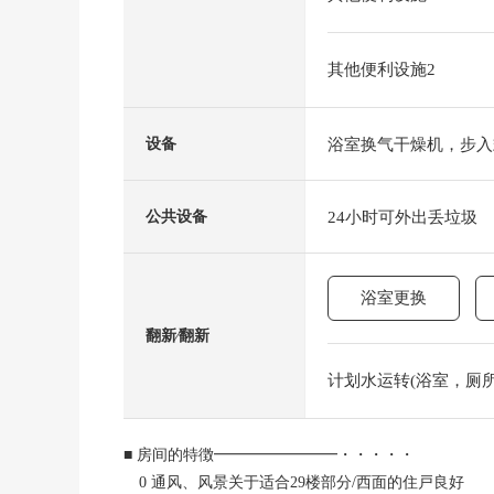
其他便利设施2
浴室换气干燥机，步入
设备
24小时可外出丢垃圾
公共设备
浴室更换
翻新⁄翻新
计划水运转(浴室，厕所，热
■ 房间的特徴━━━━━━━━・・・・・
0 通风、风景关于适合29楼部分/西面的住戸良好