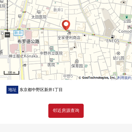
・开放感觉溢出来的有屋顶阳台(每月费用1,400日元)
▼设备
[厨房]
・附带烤炉的组合厨房(3份煤气)
−
・内装净水器
[洗手间、厕所]
・有三面镜的梳妆台、人造大理石柜檯TOP
・无水箱马桶
[浴室]
100 m
・智能浴缸系统、浴室暖气烘干机
利用規約
[其他]
・温水式地板暖气(客餐厅部分)时间换气.24系统
地址
东京都中野区新井1丁目
・附带有人感觉感应器的照明、监视器的内部对讲机
邻近房源查询
▼翻新内容(2026年6月实施)
・室内清洁