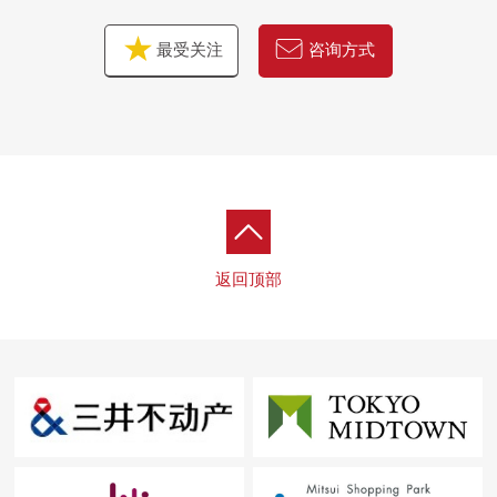
▼周边环境
・Mybasket中野5丁目商店…约120m(步行2分钟)
最受关注
咨询方式
・西友中野店…约300m(步行4分钟)
・按照全家便利店中野早稻田商店…约20m(步行1分钟)
・杉药房中野站北店…约120m(步行2分钟)
・中野5邮局…约230m(步行3分钟)
・中野Broadway…约310m(步行4分钟)
・中野共立医院…约240m(步行3分钟)
・中野四季的森公园…约680m(步行9分钟)
返回顶部
■ 在找想要的家方面给予帮助的━━━━━・・・
房源的详细、需讨论是如有意向，请跟我们联系。