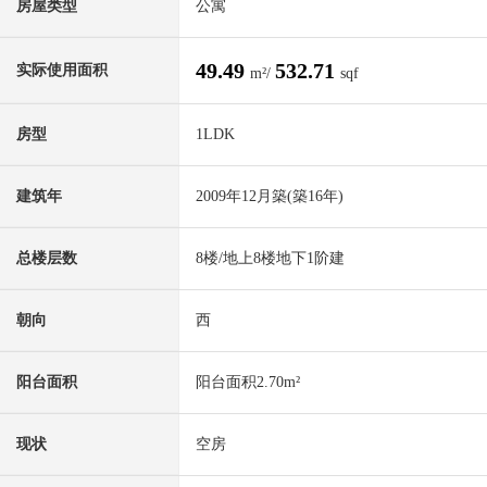
房屋类型
公寓
49.49
532.71
实际使用面积
m²/
sqf
房型
1LDK
建筑年
2009年12月築(築16年)
总楼层数
8楼/地上8楼地下1阶建
朝向
西
阳台面积
阳台面积2.70m²
现状
空房