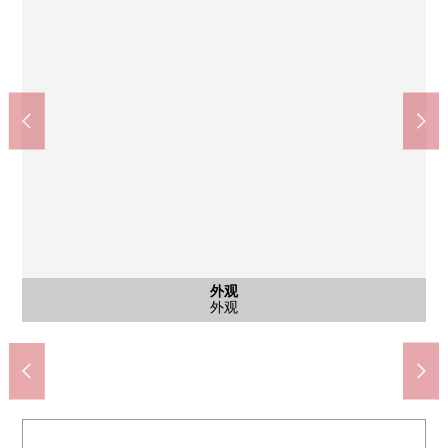
中野四季的森公园(约680m)
西式房间
西式房间
公共汽车
共有部分
共有部分
共有部分
停车场
外观
客厅
客厅
厨房
厨房
洗脸
厕所
风景
阳台
阳台
入口
入口
入口
入口
外观
外观
外观
外观
外观
外观
外观
信箱、智能快递柜
房型图(平面图)
步行9分钟。
西式房间
西式房间
公共汽车
屋顶阳台
屋顶阳台
共有部分
停车场
外观
客厅
客厅
厨房
厨房
洗脸
厕所
风景
入口
入口
入口
入口
走廊
外观
外观
外观
外观
外观
外观
外观