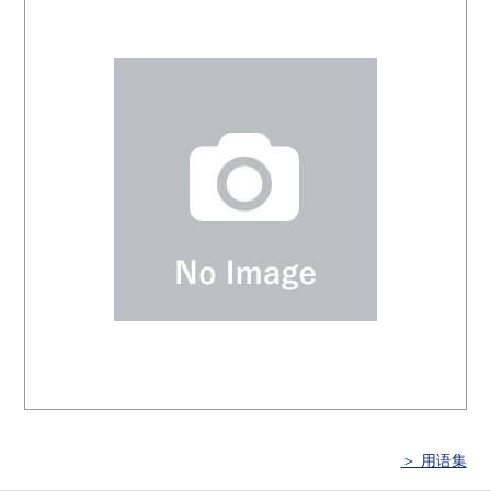
＞ 用语集