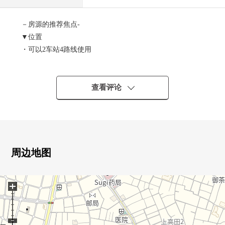
－房源的推荐焦点-
▼位置
・可以2车站4路线使用
・JR中央本线，JR中央、总武缓行线，
东京Metro东西线"中野"车站步行8分钟
・西武新宿线"新井药师前"车站步行12分钟
查看评论
▼Mansion的特徴
・像酒店的内走廊设计
・可饲养宠物（有规定）
周边地图
▼房间的特徴
・8层的最上階
+
・窗大量，光照、通风为边角房良好
・味难以在房间指出的独立型厨房
・容易把打扫换成的全室木地板式样