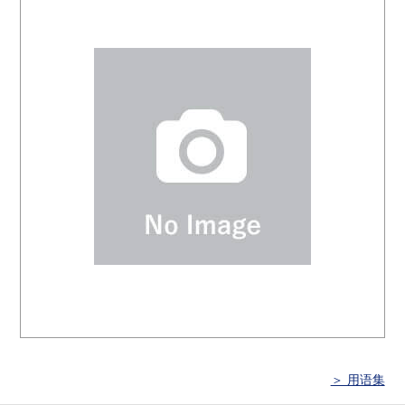
＞ 用语集