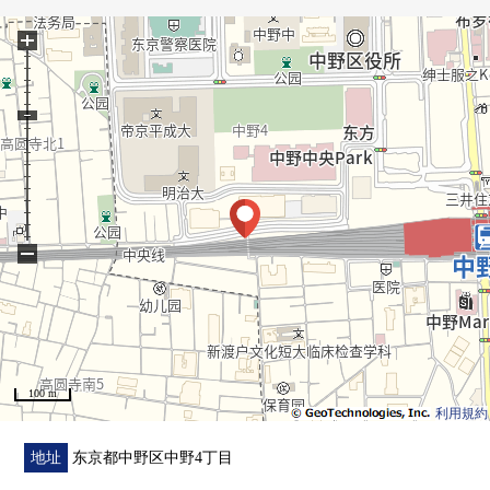
・住进计划在自2026年7月下旬起开始的新房Mansion
+
・充实的共用部(Breeze/AIRS)
○派对房兼的贵宾室
(预订制，清扫、亚麻布交换等的实际费用负担有)
○研究房·Fitness Room(利用可24小时)
○家庭休息室/洗衣店
(可利用24小时洗衣店机器收费)
・有各层垃圾堆放处
・保护舒适的生活的安全
−
0附带彩色监视器的免持内部对讲机
0服务生系统
(供火灾、防止犯罪、非常警报，急救使用的按钮)
0防止犯罪感应器(除去门口门、最上階住戸的窗(FIX窗
的))
100 m
0防盗门系统0智能钥匙读取器
利用規約
0监视照相机
地址
东京都中野区中野4丁目
▼房间的特徴