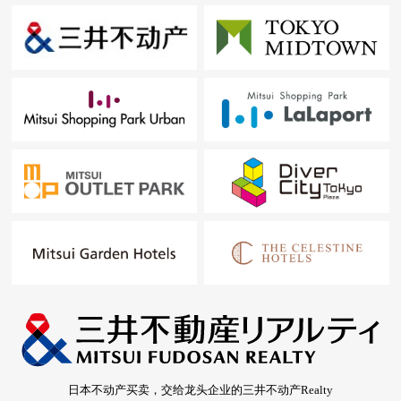
▼周边环境
・同四季的森公园邻接的绿丰富的居住环境
・到东京警察医院约580m
■ 在找想要的家方面给予帮助的━━━━━・・・
房源的详细、需讨论是如有意向，请跟我们联系。
日本不动产买卖，交给龙头企业的三井不动产Realty