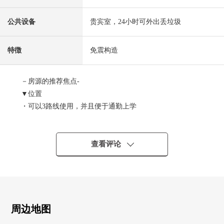
公共设备
贵宾室，24小时可外出丢垃圾
特徴
免震构造
－房源的推荐焦点-
▼位置
・可以3路线使用，并且便于通勤上学
・JR中央线，JR中央、总武缓行线，
东京Metro东西线"中野"车站步行6分钟
查看评论
▼Mansion的特徴
・三井不动产集团×大小规模复合再开发
"Park City"
・三井不动产RESIDENTIAL株式会社分售
・东急建设施工
周边地图
・免震×ZEH-M Oriented认定