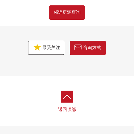
・实际使用面积/56.90平米、房型/2LDK+SIC
邻近房源查询
・面向阳台的亮的LDK
・容易把打扫换成的全室木地板式样
・在全居室有收纳
▼设备
最受关注
咨询方式
<组合厨房>
・玻璃TOP炉子、1具净水器型淋浴栓
・在垃圾处理器提高厨房的卫生环境
・缩短要洗的东西的时间的餐具冲洗烘干机
<浴室、厕所>
・不被气候左右的浴室暖气烘干机
・智能浴缸
・附带温水冲洗暖气马桶座的厕所
返回顶部
<之外>
・地板暖气设置温水式对客厅·餐厅
・便利的步入式鞋柜的