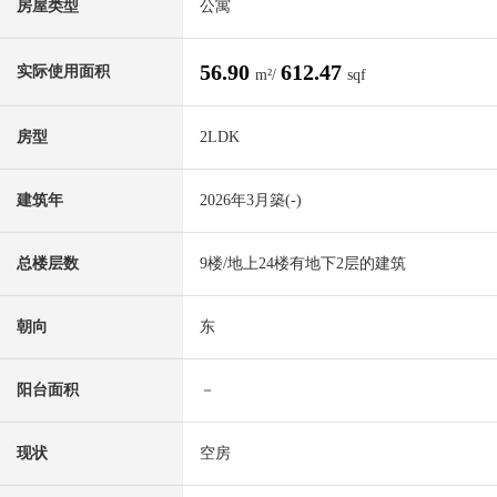
房屋类型
公寓
56.90
612.47
实际使用面积
m²/
sqf
房型
2LDK
建筑年
2026年3月築(-)
总楼层数
9楼/地上24楼有地下2层的建筑
朝向
东
阳台面积
－
现状
空房