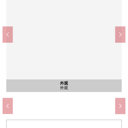
共有部分
共有部分
共有部分
共有部分
共有部分
共有部分
共有部分
共有部分
共有部分
共有部分
外观
外观
外观
外观
外观
入口
入口
院子
中野区立中野四季的森公园(约360m)
中野区立和平的森小学(约1150m)
中野区立中野中的学校(约750m)
LIFE中野站前店(约760m)
Sun Mall商店街(约590m)
中野区政府机关(约590m)
东京警察医院(约580m)
中野丸井店(约590m)
Fitness Room
院子(屋顶)
邸宅名牌
贵宾室
派对房
派对房
派对房
贵宾室
研究房
洗衣店
洗衣店
外观
外观
外观
外观
外观
入口
入口