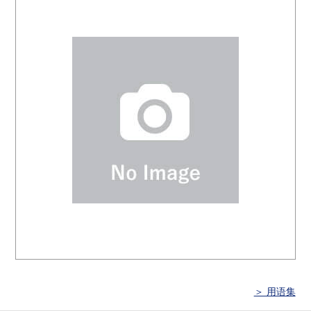
＞ 用语集