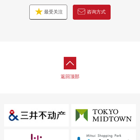
・浴室交换
最受关注
咨询方式
・洗脸交换
・厕所更换
・水循环地板张替
・地板NEW张替
・门交换
・照明交换
・下足入
・全Cross换新
返回顶部
・重音Cross
・室内清洁
▼交换增压的供水水泵，建造的实施(2022年11月)
▼周边环境
・到峰会商店芦花公园站前店步行6分钟(约410m)
・到南乌山rinrei广场步行5分钟(约370m)
・到7-Eleven杉并芦花公园商店步行6分钟(约440m)