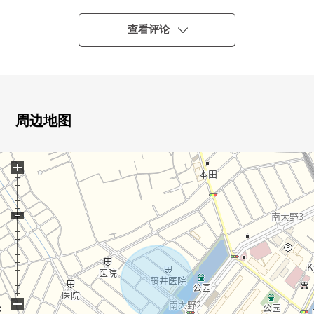
公交站"姬宫住宅小区入口"停歩1分
・JR总武缓行线"本八幡站"公共汽车26分
查看评论
公交站"姬宫住宅小区入口"停歩1分
▼土地的特徴
・用地面积：239.71平米(约72.51坪)
・在阳光和开放感觉方面在东南、西南角地优秀的位置
周边地图
・前面道路在附带东南约15.9m、西南约21.9m的宽敞的人
行道的公路是接道
+
・在建筑包含条件待售土地，没有
・能在喜欢的House厂商，建筑公司建造
・建筑面积比60%，容积率200%
▼周边环境
・周围有超市以及便利店，药妆店，便于购物
■在找想要的家方面给予帮助的━━━━━・・・
−
房源的详细、需讨论是如有意向，请跟我们联系。