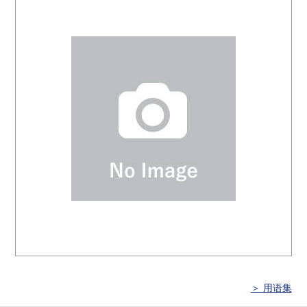
＞ 用语集