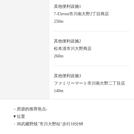
其他便利设施1
7-Eleven市川南大野2丁目商店
250m
其他便利设施2
松本清市川大野商店
260m
其他便利设施3
ファミリーマート市川南大野二丁目店
140m
－房源的推荐焦点-
▼位置
・JR武藏野线"市川大野站"步行18分钟
・京成本线"京成八幡站"公共汽车16分