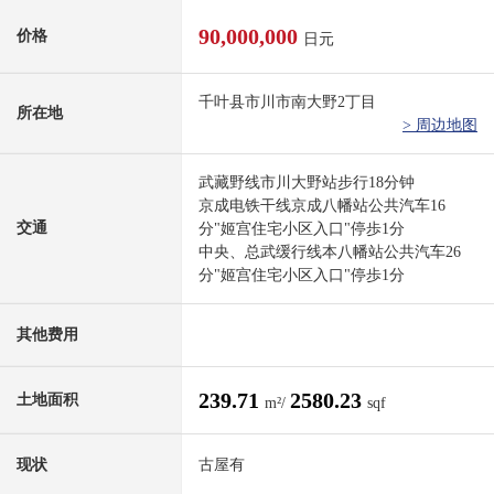
90,000,000
价格
日元
千叶县市川市南大野2丁目
所在地
> 周边地图
武藏野线市川大野站步行18分钟
京成电铁干线京成八幡站公共汽车16
交通
分"姬宫住宅小区入口"停歩1分
中央、总武缓行线本八幡站公共汽车26
分"姬宫住宅小区入口"停歩1分
其他费用
239.71
2580.23
土地面积
m²/
sqf
现状
古屋有