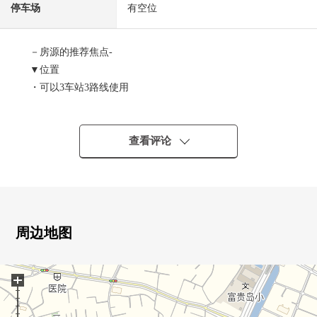
停车场
有空位
－房源的推荐焦点-
▼位置
・可以3车站3路线使用
・第一类低层住宅专用区清静的住宅地
▼建筑物的特徴
・光照为南西良好
查看评论
・停车位1台分(车型限制有)
▼房间的特徴
・两面派采光的亮的客厅(东南、西南)
・步入式衣帽间或者储藏室等的存储空间丰富
▼设备
周边地图
・雨天也在什么有浴室烘干机轻松是洗衣
・2个地方温水冲洗马桶座(1楼.2楼)
+
・供空气调节迷，通风机式加热器使用在全居室的煤气塞
子有