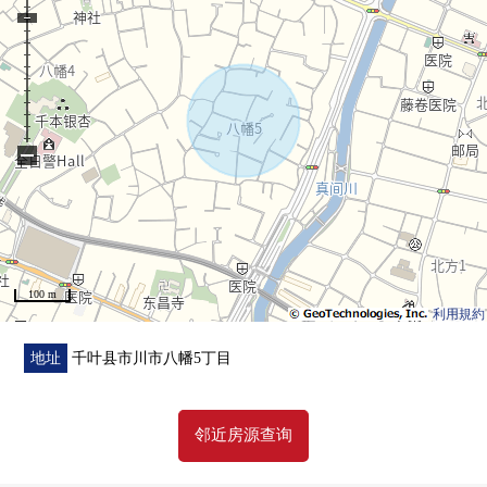
・在敷地内监视照相机，外部栓设置
▼翻新内容(2025年12月完毕)
・整体卫浴，盥洗台，厕所全部已换新
・Cross全盘张替，地板一部分张替
・碗橱新设
・室内清洁
−
▼周边环境
・COLTON PLAZA是步行10分钟的范围以内
■ 在找想要的家方面给予帮助的━━━━━・・・
房源的详细、需讨论是如有意向，请跟我们联系。
100 m
利用規約
地址
千叶县市川市八幡5丁目
邻近房源查询