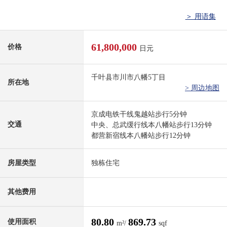
＞ 用语集
61,800,000
价格
日元
千叶县市川市八幡5丁目
所在地
> 周边地图
京成电铁干线鬼越站步行5分钟
交通
中央、总武缓行线本八幡站步行13分钟
都营新宿线本八幡站步行12分钟
房屋类型
独栋住宅
其他费用
80.80
869.73
使用面积
m²/
sqf