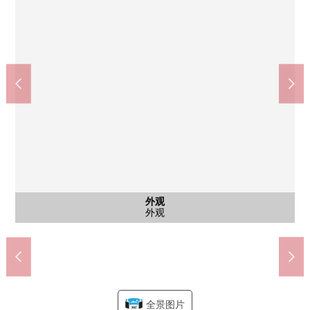
西式房间
公共汽车
西式房间
西式房间
外观
外观
外观
客厅
客厅
客厅
室内
厨房
厨房
门口
收纳
洗脸
厕所
其他
厕所
风景
风景
Lawson市川北方1丁目商店(约370m)
药之福太郎市川北方商店(约440m)
市川市立富贵岛小学(约490m)
怀斯市场北方商店(约560m)
市川市立第3中学(约2230m)
COLTON PLAZA(约780m)
西式房间(约4.5张塌塌米)
西式房间(约5.2张塌塌米)
约5.2张塌塌米西式房间
shapo本八幡(约1000m)
市川北方邮局(约480m)
约4.2张塌塌米非居室
市川市政府(约640m)
步入式衣帽间
公共汽车
免费场地
厕所1楼
厕所2楼
外观
外观
外观
客厅
客厅
客厅
厨房
厨房
门口
洗脸
风景
风景
全景图片