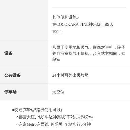
其他便利设施3
在COCOKARA FINE神乐坂上商店
190m
从属于专用地板暖气，影像对讲机，院子
设备
并且浴室换气干燥机，步入式衣帽间，贮
藏室
公共设备
24小时可外出丢垃圾
停车场
无空位
■交通(3车站5路线使用可以)
○都营大江户线"牛込神楽坂"车站步行4分钟
○东京Metro东西线"神乐坂"车站步行5分钟