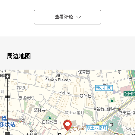
○东京地铁线有乐町线、南北线、东西线"饭田桥"车站步
行5分钟
○都营地下铁大江户线"饭田桥"车站步行5分钟
查看评论
○JR中央、总武线"饭田桥"车站步行8分钟
■Mansion的特徴
○东京建物开发并分售"Brillia"Mansion系列
○139户总户数的大规模的Residence
周边地图
○在2017年7月已经大规模的修理工程实施
○三倍安全使用(入口/电梯/门口)
+
○住戸専用的贮藏室(免费使用)
○"T-SMAT"系统使用
以1张ＩＣ卡从～入口到住戸结束的～
○像酒店的内走廊设计
○双重的地板、双重天花板构造
○24小时都可以外出丢垃圾
○送货上门BOX
○可饲养宠物（有规定）