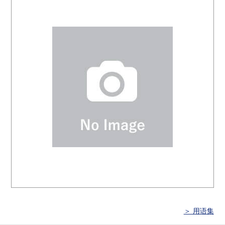
＞ 用语集