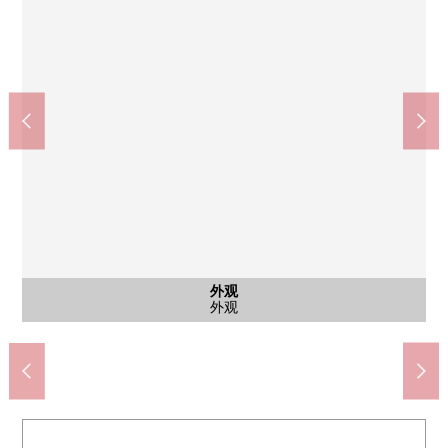
在COCOKARA FINE神乐坂上商店(约190m)
kitchen court神乐坂商店(约530m)
Lawson神乐坂站北店(约330m)
好以及神乐坂商店(约240m)
共有部分
共有部分
其他当地
共有部分
共有部分
停车场
停车场
外观
入口
入口
入口
入口
外观
外观
外观
自行车停放处
智能快递柜
摩托车场地
步行3分钟
步行5分钟
步行3分钟
步行7分钟
停车场
停车场
外观
入口
中厅
入口
入口
銘鈑
入口
外观
外观
外观