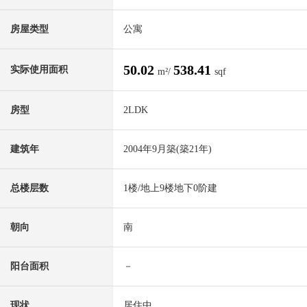
房屋类型
公寓
50.02
538.41
实际使用面积
m²/
sqf
房型
2LDK
建筑年
2004年9月築(築21年)
总楼层数
1楼/地上9楼地下0阶建
朝向
南
阳台面积
－
现状
居住中