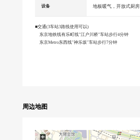
地板暖气，开放式厨房
设备
■交通(3车站3路线使用可以)
东京地铁线有乐町线"江户川桥"车站步行4分钟
东京Metro东西线"神乐坂"车站步行7分钟
都营大江户线"牛込神楽坂"车站步行14分钟
■Mansion、住戸部分的特徴
○2017年10月築
○108户总户数的地方自治团体
○实际使用面积66.50平米/3LDK
○朝南的房间
○地上13层的/2楼部分
周边地图
○步入式衣帽间有(约1.3张塌塌米)
○三菱地所Residence株式会社开发并分售
○地板暖气有(客餐厅部分)
0天然的石头的柜台TOP，碗橱
+