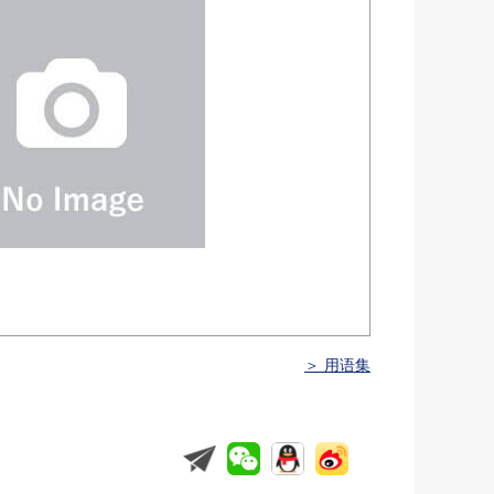
＞ 用语集