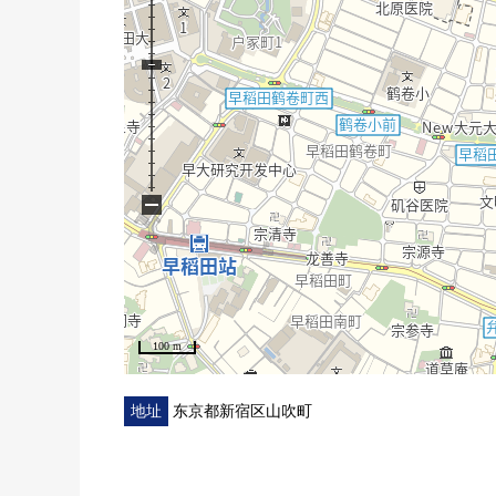
0厨房，洗手间，盥洗室和有统一感觉的式样
01.4m*1.8m的宽敞的浴室
0充实的安全系统
0和重要的宠物住在，适应(有特殊规则)
○智能快递柜有
○双层防盗门有
−
100 m
地址
东京都新宿区山吹町