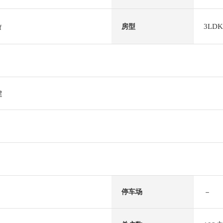
3LDK
房型
f
建
－
停车场