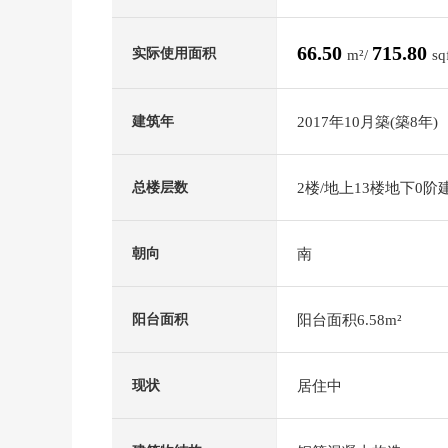
66.50
715.80
实际使用面积
m²/
sq
2017年10月築(築8年)
建筑年
2楼/地上13楼地下0阶
总楼层数
南
朝向
阳台面积6.58m²
阳台面积
居住中
现状