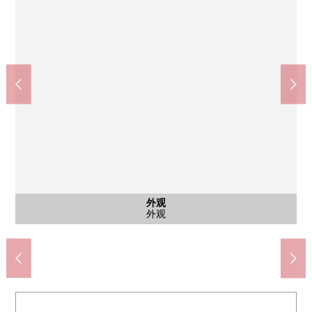
7-Eleven新宿东五轩町商店(约160m)
Lawson神乐坂站北店(约250m)
好以及神乐坂商店(约310m)
公共汽车
西式房间
西式房间
共有部分
共有部分
共有部分
共有部分
其他当地
停车场
外观
客厅
客厅
厨房
厨房
厨房
厨房
厨房
厨房
厨房
洗脸
洗脸
洗脸
厕所
厕所
收纳
收纳
室内
门口
阳台
入口
入口
外观
外观
煤气灶(德国·打击公司CERAN玻璃)
Garden休息室以及STEP花园
约7.0张塌塌米西式房间
约5.5张塌塌米西式房间
煤气灶·抽油烟机
Garden休息室
STEP Garden
自行车场地
步行2分钟
步行4分钟
步行4分钟
走过壁橱
走过壁橱
洗涤槽
盥洗台
洗脸室
洗脸室
停车场
外观
客厅
客厅
厨房
厨房
厨房
厨房
浴室
厕所
厕所
走廊
门口
阳台
入口
入口
名牌
外观
外观