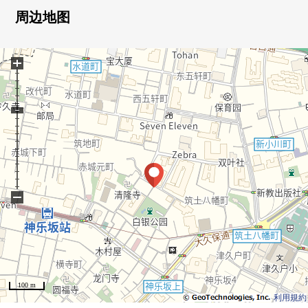
○ 三井不动产RESIDENTIAL株式会社开发并分售
周边地图
○ 可扔垃圾24小时
○ 可饲养宠物（有规定）
+
○ 附带TV监视器的内部对讲机
○ 温水式地板暖气(客餐厅)
○ 开放式组合厨房
○ 洗碗机
○ 内装净水器
○ 垃圾处理器
○ 1418尺寸的整体卫浴
○ 浴室换气干燥机
−
○ 24小时换气系统
○ 无水箱马桶
○ 温水冲洗马桶座
○ 图片轨道(两个客餐厅、西式房间)
○ 约2.4张塌塌米走过壁橱
100 m
利用規約
■ 翻新履历