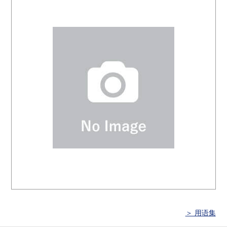
＞ 用语集