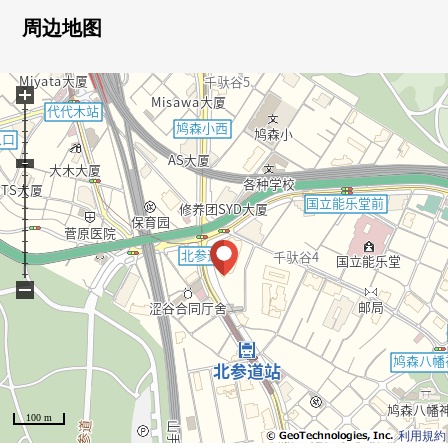
・层专用的智能快递柜设置
周边地图
▼房间的特徴
+
・2026年8月10日租借人退去计划
(在2023年7月左右拍摄室内照片)
・ 82.37平米/3LDK
・ 适合25楼部分东南的国立竞技场方面View
▼共用部分(部分收费)
<B1F>
○ 派对休息室
−
○ 电影休息室
○ 图书休息室
○ 研究休息室
○ 洗衣店休息室
○ 周期研究会
100 m
○ 自行车壁挂
利用規約
○ 高尔夫球休息室