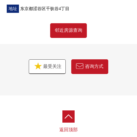
<1F>
地址
东京都涩谷区千驮谷4丁目
○ 入口休息室
○ 阁楼休息室
邻近房源查询
○ 贵宾室(2个房间)
<RF>
○ 感觉露台
○ 银幕露台
○ View露台
最受关注
咨询方式
返回顶部