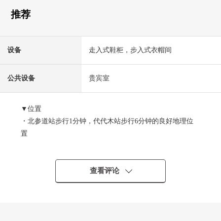
推荐
设备
走入式鞋柜，步入式衣帽间
公共设备
贵宾室
▼位置
・北参道站步行1分钟，代代木站步行6分钟的良好地理位
置
・明治神宫，新宿御苑，代代木公园是步行范围以内
▼Mansion的特徴
查看评论
・2023年1月建筑
・24小时在有人的管理和夜间保安安心的管理体制
・在制震构造、直接基础考虑耐震性
・有丰富的礼宾服务(部分收费)