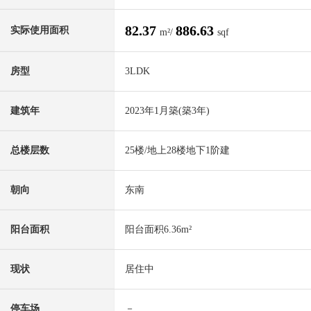
82.37
886.63
实际使用面积
m²/
sqf
房型
3LDK
建筑年
2023年1月築(築3年)
总楼层数
25楼/地上28楼地下1阶建
朝向
东南
阳台面积
阳台面积6.36m²
现状
居住中
停车场
－