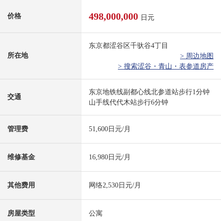
498,000,000
价格
日元
东京都涩谷区千驮谷4丁目
所在地
> 周边地图
> 搜索涩谷・青山・表参道房产
东京地铁线副都心线北参道站步行1分钟
交通
山手线代代木站步行6分钟
管理费
51,600日元/月
维修基金
16,980日元/月
其他费用
网络2,530日元/月
房屋类型
公寓