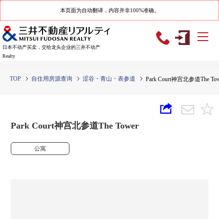
本页面为自动翻译，内容并非100%准确。
日本不动产买卖，交给龙头企业的三井不动产
Realty
TOP
自住用房源查询
涩谷・青山・表参道
Park Court神宫北参道The Tow
Park Court神宫北参道The Tower
公寓