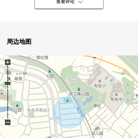
○ 南侧有大的院子，阳光良好
查看评论
■LIFE信息━━━━━━━━━━━━━━━・・・・・
○ 我孙子市立布佐南小学 约1220m
○ 我孙子市立布佐中学 约450m
○ GRAN KITCHEN naritaya布佐商店 约1130m
周边地图
○ Create Ｓ·Ｄ我孙子都店 约1360m
○ 7-Eleven我孙子布佐商店 约940m
+
○ fusa圣仁会诊所 约380m
○ 我孙子平和台邮局 约650m
○ 宫之森公园 约480m
−