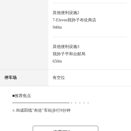
其他便利设施2
7-Eleven我孙子布佐商店
940m
其他便利设施3
我孙子平和台邮局
650m
停车场
有空位
■推荐焦点
━━━━━━━━━━━━━━・・・・・
○ JR成田线"布佐"车站步行9分钟
0 有停车位
○ 面向西侧公路