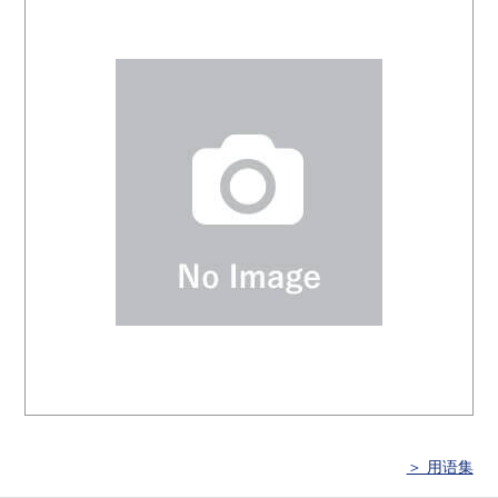
＞ 用语集