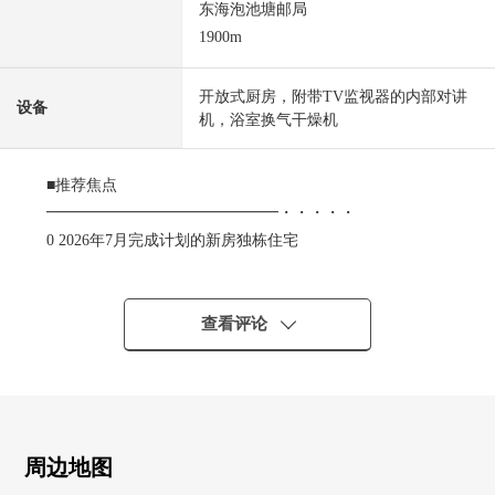
东海泡池塘邮局
1900m
开放式厨房，附带TV监视器的内部对讲
设备
机，浴室换气干燥机
■推荐焦点
━━━━━━━━━━━━━━━・・・・・
0 2026年7月完成计划的新房独栋住宅
0 宽敞的约20.0张塌塌米LDK
0 全居室两面派采光
0 从属于便于调料的存货以及应急食品的收藏的餐具室
查看评论
0 能进出2个房间的2way阳台
0 停车位3台分有(出自车型的)
0 为前面道路约7.6m，车的进出顺利
周边地图