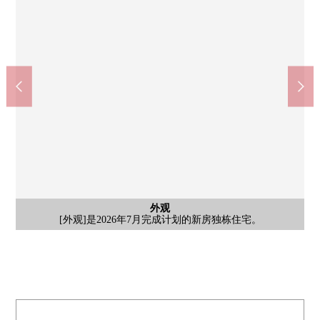
含有前面道路的外观
外观
外观
[前面道路]为前面道路约7.6m，车的进出顺利完成。
[外观]是2026年7月完成计划的新房独栋住宅。
[外观]有停车位3台分(出自车型的)。
大府市立大府南中学校(约1000m)
大府市立吉田小学(约2200m)