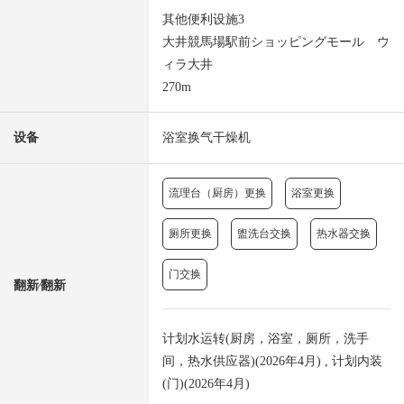
其他便利设施3
大井競馬場駅前ショッピングモール ウ
ィラ大井
270m
设备
浴室换气干燥机
流理台（厨房）更换
浴室更换
厕所更换
盥洗台交换
热水器交换
门交换
翻新⁄翻新
计划水运转(厨房，浴室，厕所，洗手
间，热水供应器)(2026年4月) , 计划内装
(门)(2026年4月)