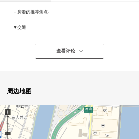
－房源的推荐焦点-
▼交通
・东京单轨电车"大井町赛马场"车站步行6分钟
・京急本线"立会川"车站步行9分钟
・可以2车站2路线使用
查看评论
▼Mansion的特徴
・117户总户数
・1983年11月築
周边地图
▼房间的特徴
・4楼向西
+
・实际使用面积：45.36平米
・阳光在朝西的房间良好
・通风关于采光房良好
・约13.0张塌塌米LDK