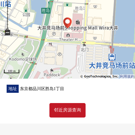
・约5.0张塌塌米西式房间
・能瞭望房间的开放式柜台厨房
・1216尺寸的整体卫浴
−
▼翻新内容(2026年4月完毕)
・地板换新
・墙，天花板Cross换新
・热水器交换(在再加热功能)
・盥洗台交换
100 m
・组合厨房交换
利用規約
・门，门口收纳交换
・照明器具设置
地址
东京都品川区胜岛1丁目
・整体卫浴交换
・冲洗班次座次厕所更换
邻近房源查询
・洗碗机设置
■ 在找想要的家方面给予帮助 ━━━━━
・・房源的详细、需讨论是如有意向，请跟我们联系