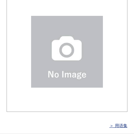
＞ 用语集