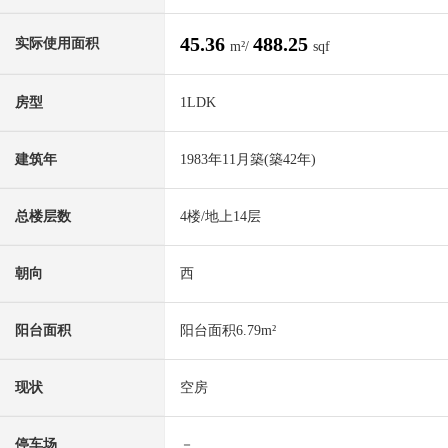
45.36
488.25
实际使用面积
m²/
sqf
房型
1LDK
建筑年
1983年11月築(築42年)
总楼层数
4楼/地上14层
朝向
西
阳台面积
阳台面积6.79m²
现状
空房
停车场
－