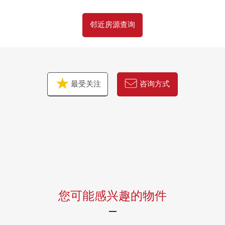
・SUGI药品大井町商店约230m(步行3分钟)
邻近房源查询
・豊葉之杜学校约130m(步行2分钟)
■ 在找想要的家方面给予帮助的━━━━━・・・
房源的详细、需讨论是如有意向，请跟我们联系
最受关注
咨询方式
您可能感兴趣的物件