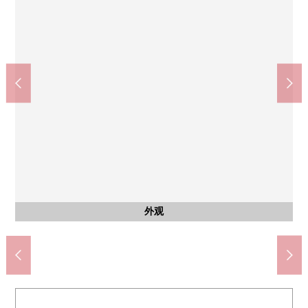
在品川区政府机关的前面的邮局(约340m)
阪急百货店大井食品馆(约950m)
品川区立品川中央公园(约410m)
SUGI药品大井町商店(约230m)
豊葉之杜学园(约130m)
ATRE大井町(约950m)
共有部分
外观
入口