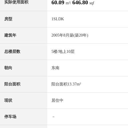
60.09
646.80
实际使用面积
m²/
sqf
房型
1SLDK
建筑年
2005年8月築(築20年)
总楼层数
5楼/地上10层
朝向
东南
阳台面积
阳台面积13.37m²
现状
居住中
停车场
－