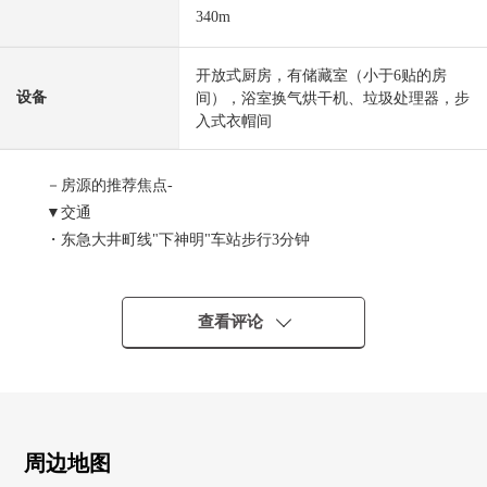
340m
开放式厨房，有储藏室（小于6贴的房
设备
间），浴室换气烘干机、垃圾处理器，步
入式衣帽间
－房源的推荐焦点-
▼交通
・东急大井町线"下神明"车站步行3分钟
・JR京浜东北线、东急大井町线、临海线"大井町"车站步行
11分钟
・可以2车站3路线使用的位置
查看评论
▼Mansion的特徴
・钢筋混凝土构造10阶建
・安全也在防盗门在的Mansion放心
・能不在时收到行李的智能快递柜
周边地图
・可饲养宠物（有规定）