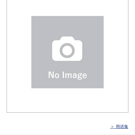
＞ 用语集