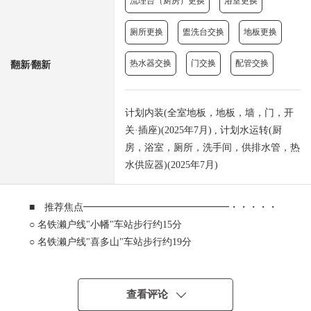
流理台（厨房）更换
浴室更换
厕所更换
盥洗台交换
地板更换
热水器交换
门交换
配管交换
翻新⁄翻新
计划内装(全室地板，地板，墙，门，开
关·插座)(2025年7月) , 计划水运转(厨
房，浴室，厕所，洗手间，供排水管，热
水供应器)(2025年7月)
■ 推荐焦点━━━━━━━━━━━━━━━・・・・・
○ 名铁濑户线"小幡"车站步行约15分
○ 名铁濑户线"喜多山"车站步行约19分
○ 有专用院子的3LDK住戸
○ 保护舒适的生活的防盗门系统
○ 步入式衣帽间存储空间充实
查看评论