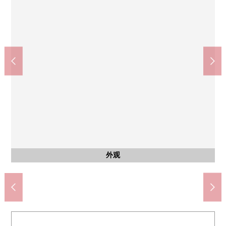
公共汽车
其他内省
客厅
厨房
院子
收纳
院子
厕所
其他
院子
厨房
名古屋市立守山东中学(约1200m)
名古屋市立秧田小学(约280m)
什么收藏！大型收纳
大型地板下边收纳
宽敞的专用院子
公共汽车
其他当地
专用院子
停车场
外观
入口
客厅
厨房
院子
外观
外观
外观
外观
外观
设备
设备
鞋柜