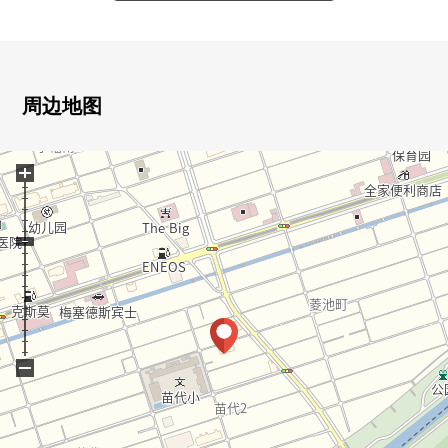
■ 翻新(2025年7月实
施)━━━━━━━━━━━━━━━・・・・・
○ 门交换
○ 张贴地板
周边地图
○ 整体卫浴交换
○ 组合厨房交换
+
○ 盥洗台交换
○ 厕所更换
○ 洗衣槽交换
○ 热水器交换
○ 开关插座交换
○ Cross张替
○ 靠垫层张替
○ 窗帘横杆交换
−
○ 室内清洁