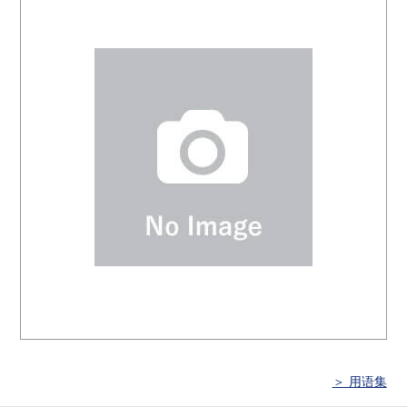
＞ 用语集