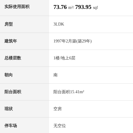
73.76
793.95
实际使用面积
m²/
sqf
房型
3LDK
建筑年
1997年2月築(築29年)
总楼层数
1楼/地上6层
朝向
南
阳台面积
阳台面积15.41m²
现状
空房
停车场
无空位