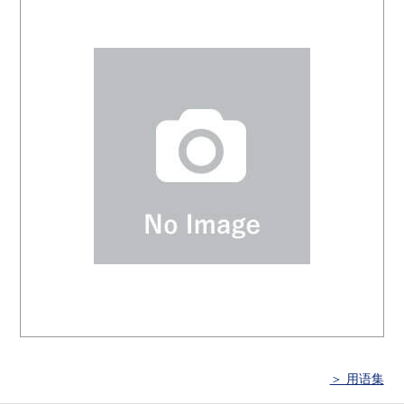
＞ 用语集