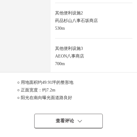
其他便利设施2
药品杉山八事石坂商店
530m
其他便利设施3
AEON八事商店
700m
○ 用地面积约49.91坪的整形地
○ 正面宽度：约7.2m
○ 阳光在南向曝光面道路良好
○ 不是有建筑条件的土地
○ 能在喜欢的House厂商建造
○ 更地交付
查看评论
○ 生活便利设施步行10分钟的范围以内