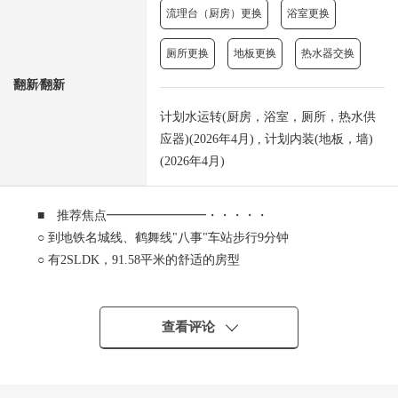
流理台（厨房）更换
浴室更换
厕所更换
地板更换
热水器交换
翻新⁄翻新
计划水运转(厨房，浴室，厕所，热水供
应器)(2026年4月) , 计划内装(地板，墙)
(2026年4月)
■ 推荐焦点━━━━━━━━・・・・・
○ 到地铁名城线、鹤舞线"八事"车站步行9分钟
○ 有2SLDK，91.58平米的舒适的房型
○ 专用停车场分1台有(每月费用:钱12,000日元)
○ 日照关于南向曝光面采光良好
○ LDK：约20.8张塌塌米
查看评论
○ 主卧室：约8.7张塌塌米
○ 便利的约1.9张塌塌米储藏室有