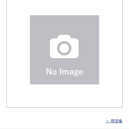
＞ 用语集