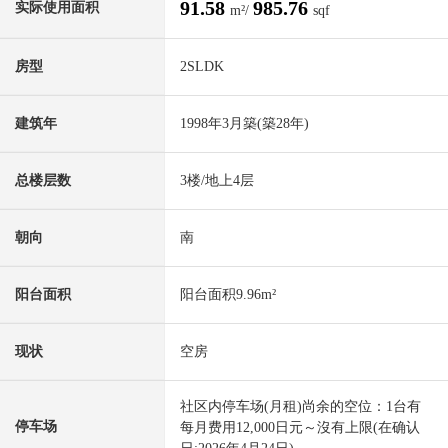
91.58
985.76
实际使用面积
m²/
sqf
房型
2SLDK
建筑年
1998年3月築(築28年)
总楼层数
3楼/地上4层
朝向
南
阳台面积
阳台面积9.96m²
现状
空房
社区内停车场(月租)尚余的空位：1台有
停车场
每月费用12,000日元～沒有上限(在确认