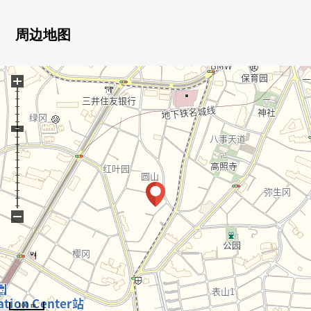
■ 2026年4月翻新完成━━━━━━━・・・・・
○ 更换壁纸(墙、天花板)
周边地图
○ 张贴层瓷砖，换(泥地、洗脸室、厕所)
○ 张贴地板，换(LDK、走廊、西式房间*2个房间)
+
○ 组合厨房·碗橱交换
○ 厕所更换
○ 整体卫浴交换
○ 洗衣防水洗衣机底座
○ 热水器交换
■ 在找想要的家方面给予帮助的━━━━━・・・
房源的详细、需讨论是如有意向，请跟我们联系。
−
100 m