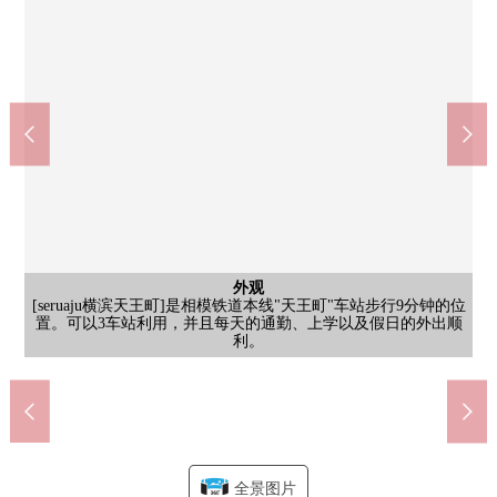
公共汽车
西式房间
西式房间
外观
客厅
客厅
客厅
客厅
厨房
厨房
洗脸
厕所
[约11.2张塌塌米LDK/]为面向东面朝向的阳台爽快的朝日是插进去
[约11.2张塌塌米LDK/]空气不被污染，从脚下慢慢地热的地板暖气
[厨房]一边感到家族的样子，一边可以家务的会见型厨房。存储空
[洗脸室]把在打扮的情况下视为好东西的三面镜型的盥洗台。三面
[厕所]有温水冲洗马桶座的厕所。通过年，能舒适地使用。因为有
[约5张塌塌米西式房间/]面向东面朝向的阳台的西式房间。用同各
[约11.2张塌塌米LDK/]有防盗门系统，TV监视器的内部对讲机被
[浴室]是治疗1日的疲劳的宽松的浴室。浴室内或者洗的衣物的干
[约6张塌塌米西式房间/]2个地方壁橱被设立的西式房间。到底开
[seruaju横滨天王町]是相模铁道本线"天王町"车站步行9分钟的位
[约11.2张塌塌米LDK/]两个西式房间同在LDK邻接的房型设计。
[厨房]用餐具类有感觉清醒和能收藏的碗橱。作为烹调家电堆放
AEON STYLE天王町(约150m)
西式房间
共有部分
客厅
厨房
室内
阳台
阳台
入口
放门，和客厅利用的话在约17.2张塌塌米宽敞的空间。※销售价格
[阳台]有晒衣架五金的阳台。因为面向客厅的部分是窗玻璃一边确
[阳台]因为上部有屋顶所以洗的衣物难以由于多多少少的雨湿掉。
[其他共用部]智能快递柜被共用部设定。不关系到在家、不在，可
步行2分钟。营业时间是从9:00到22:00。营业时间避免长时间拥挤
搭载。是被在安全面考虑的Mansion。※销售价格不包括照片中的
[约6张塌塌米西式房间/]有与生活方式的变化对应的WIC的西式房
被客厅·餐厅搭载。※销售价格不包括照片中的家具、家电、供给
[约11.2张塌塌米LDK/]是能在和重要的宠物一起生活的公寓(有细
[厨房]具有有烤炉的3份炉子，在复数同时可以菜。※销售价格不
[入口]是Mansion的入口部分。共用部被漂亮地保持，把居民心情
的住空間。在家族各位，舒适地可以度过。※销售价格不包括照
不拿许多走廊的空白，居住空白被广泛地确保。※销售价格不包
间也被充分设立。※销售价格不包括照片中的家具、家电、供给
处，也可以灵活使用。※销售价格不包括照片中的家具、家电、
燥等的舒适地可以使用的浴室烘干机被搭载。※销售价格不包括
镜背后、盘子下面有存储空间，便于储藏洗脸用具以及日用品的
种各样的室内装饰性格相合的简单的装修，好像能享受房间的建
收纳搁板所以能整顿卫生纸或者打扫用品。※销售价格不包括照
[门口]因为在门口有，洗脸室被在右边设置不把外出时的污垢在
置。可以3车站利用，并且每天的通勤、上学以及假日的外出顺
共有部分
共有部分
共有部分
共有部分
停车场
停车场
门口
入口
入口
保管。※销售价格不包括照片中的家具、家电、供给品。
则)。※销售价格不包括照片中的家具、家电、供给品。
间。※销售价格不包括照片中的家具、家电、供给品。
设。※销售价格不包括照片中的家具、家电、供给品。
认在客厅的小的孩子的样子所以，一边能晒洗的衣物。
[门口]鞋柜被在门口设置。可以创造一个干净的空间。
因为面积有能力承担所以能一次晒家族的洗的衣物。
不包括照片中的家具、家电、供给品。
包括照片中的家具、家电、供给品。
括照片中的家具、家电、供给品。
Mybasket洪幸运寺前店(约270m)
照片中的家具、家电、供给品。
有监视器的可以电梯里面的确认
片中的家具、家电、供给品。
片中的家具、家电、供给品。
横浜市立峯小学校(约450m)
横滨市立宫田中学(约650m)
hoteraiku的东西里面的走廊
LDK带进去所以，卫生。
家具、家电、供给品。
的时间段，能买东西。
天王北公园(约150m)
以行李的领取。
舒畅地接来。
停车场出入口
自行车停放处
供给品。
停车场
利。
品。
品。
入口
入口
入口
全景图片