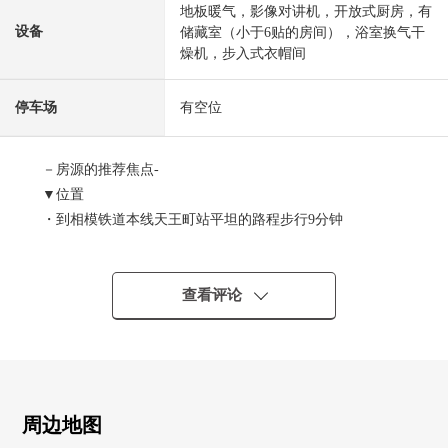
地板暖气，影像对讲机，开放式厨房，有
设备
储藏室（小于6贴的房间），浴室换气干
燥机，步入式衣帽间
停车场
有空位
－房源的推荐焦点-
▼位置
・到相模铁道本线天王町站平坦的路程步行9分钟
▼Mansion的特徴
・像酒店的内走廊设计
查看评论
・安全也在防盗门在的Mansion放心
・有能在整个外出里收到行李的智能快递柜
・宠物饲养可(有使用细则)
▼房间的特徴
周边地图
・3份炉子组合厨房