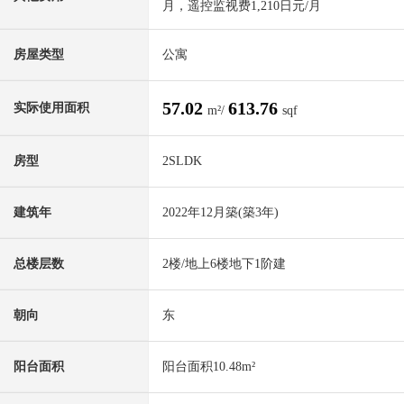
月，遥控监视费1,210日元/月
房屋类型
公寓
57.02
613.76
实际使用面积
m²/
sqf
房型
2SLDK
建筑年
2022年12月築(築3年)
总楼层数
2楼/地上6楼地下1阶建
朝向
东
阳台面积
阳台面积10.48m²