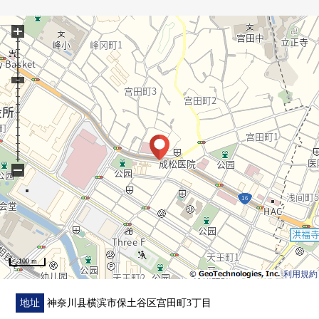
・一边烹调，一边会话能享用的开放式厨房
+
・也便于雨天的洗衣的浴室换气干燥机的
・对客餐厅部分，热脚下的地板暖气的
・收藏步入式衣帽间，充实
・附带来客时便利的TV监视器的内部对讲机
▼周边环境
・到横浜市立峯小学校到约450m横滨市立宫田中学约650m
・购物不久到Mybasket洪幸运寺前店(约270m)便利
−
■在找想要的家方面给予帮助的━━━━━・・・
房源的详细、需讨论是如有意向，请跟我们联系。
100 m
利用規約
地址
神奈川县横滨市保土谷区宫田町3丁目