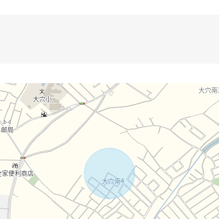
间)，煤气热水供应机新设，一部分涂抹工程，日式房间隔扇换新，畳表替，