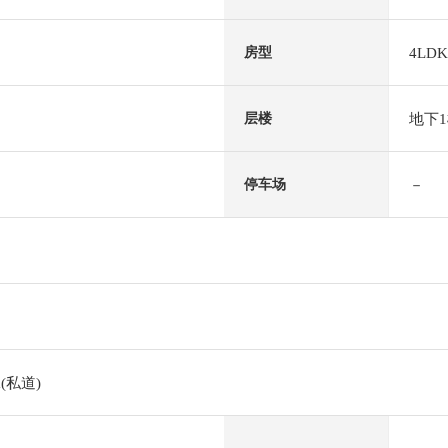
4LDK
房型
地下
层楼
－
停车场
(私道)