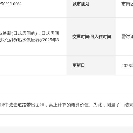
0%/100%
市街
城市规划
ss换新(日式房间的)，日式房间
需讨
交屋时间/可入住时间
计划水运转(热水供应器)(2025年3
202
更新日
积中减去道路带出面积，桌上计算的概算价值。为此，测量了，结