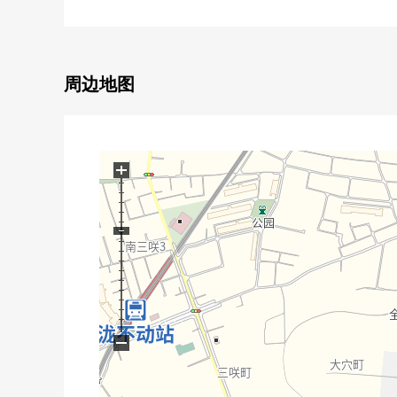
○ 壁橱或者壁橱收纳丰富
○ 2个地方厕所
○ 京成电铁松户线"泷不动"车站步行17分钟
周边地图
翻新内容(2025年3月完成)
外部一部分侧线工程，顶壁Cross换新(除去日式房
+
−