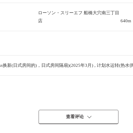
ローソン・スリーエフ 船橋大穴南三丁目
店
640m
s换新(日式房间的)，日式房间隔扇)(2025年3月) , 计划水运转(热水供应
查看评论