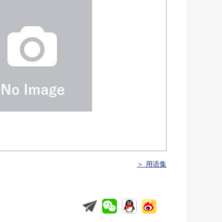
＞ 用语集