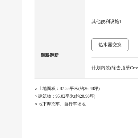
其他便利设施1
热水器交换
翻新⁄翻新
计划内装(除去顶壁Cros
○ 土地面积：87.55平米(约26.48坪)
○ 建筑物：95.82平米(约28.98坪)
○ 地下摩托车、自行车场地
○ 中小学在步行10分钟的范围以内，育儿环境良好
○ 第一类低层住宅专用区的清静的住宅区
○ 购物设施以及医疗设施不久是生活环境良好度
○ 1996年(1996年)3月築