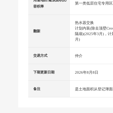
用途地区/建筑面积比/
第一类低层住宅专用区/5
容积率
热水器交换
计划内装(除去顶壁Cro
翻新
隔扇)(2025年3月)，
月)
仲介
交易方式
2026年8月8日
下期更新日期
是土地面积从登记簿面
备注