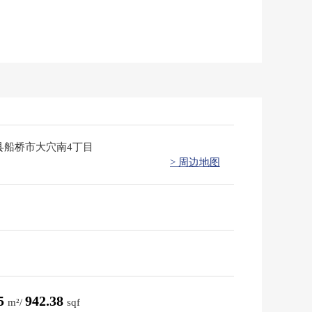
县船桥市大穴南4丁目
> 周边地图
55
942.38
m²/
sqf