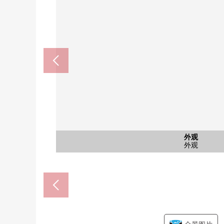
船桥市立大漏洞小学(约50
船桥市立大漏洞中学(约66
含有前面道路的外观
公共汽车
停车场
外观
外观
外观
厨房
室内
室内
洗脸
摩托车场地自行车堆放
东北一侧道路
2楼西式房间
2楼西式房间
步行7分钟。
步行9分钟。
外观
外观
外观
厨房
浴室
洗脸