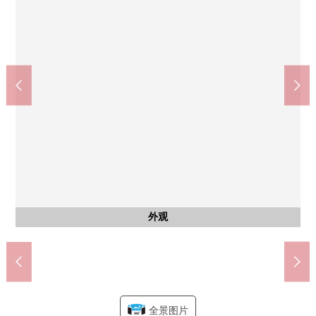
JR中央、总武缓行线"船桥"车站(约1120m)
东叶高速铁路"东海神"车站(约480m)
伊藤洋华堂船桥商店(约1000m)
船桥市立海神小学(约430m)
船桥市立海神中学(约860m)
ＯＫ海神南店(约920m)
含有前面道路的外观
含有前面道路的外观
步行12分钟。
步行13分钟。
步行11分钟。
步行14分钟。
步行6分钟。
步行6分钟。
公共汽车
外观
客厅
外观
客厅
客厅
厨房
厨房
厨房
厨房
室内
洗脸
厕所
洗脸
厕所
室内
室内
阳台
风景
室内
收纳
收纳
室内
门口
院子
外观
外观
外观
外观
全景图片