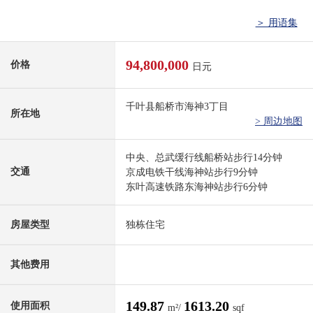
＞ 用语集
94,800,000
价格
日元
千叶县船桥市海神3丁目
所在地
> 周边地图
中央、总武缓行线船桥站步行14分钟
交通
京成电铁干线海神站步行9分钟
东叶高速铁路东海神站步行6分钟
房屋类型
独栋住宅
其他费用
149.87
1613.20
使用面积
m²/
sqf