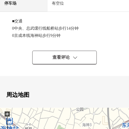
停车场
有空位
■交通
0中央、总武缓行线船桥站步行14分钟
0京成本线海神站步行9分钟
0东叶高速铁路东海神站步行6分钟
■推荐焦点
查看评论
0三泽住房施工的自由设计住宅
○用地面积约105坪，总计地面面积约45坪的4SLDK
○在全居室有收纳
○盥洗台、厕所每一个的2个地方
○为有邻地和距离光照、通风良好
周边地图
+