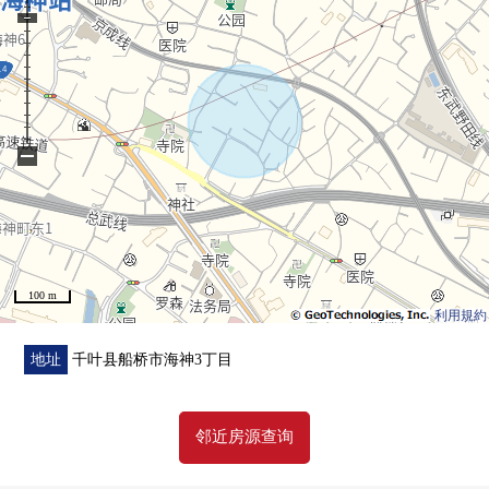
−
100 m
利用規約
地址
千叶县船桥市海神3丁目
邻近房源查询