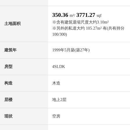
350.36
3771.27
m²/
sqf
※含有建筑退缩尺度大约3.10m²
土地面积
※另外的私道大约 105.27m² 有(共有持分
100/300)
建筑年
1999年5月築(築27年)
房型
4SLDK
构造
木造
层楼
地上2层
现状
空房