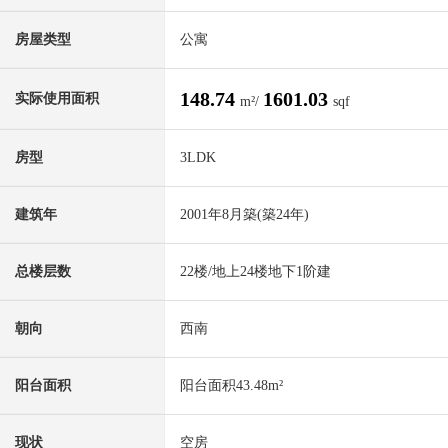
房屋类型
公寓
148.74
1601.03
实际使用面积
m²/
sqf
房型
3LDK
建筑年
2001年8月築(築24年)
总楼层数
22楼/地上24楼地下1阶建
朝向
西南
阳台面积
阳台面积43.48m²
现状
空房