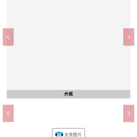
外观
是到JR总武快速线"市川"车站步行11分钟的可饲养宠物（有规定）
DAILY YAMAZAKI市川南3丁目商店(约260m)
JR总武本线"市川"车站(约820m)
京成本线"国府台"车站(约880m)
市川市立大洲中学(约1650m)
市川市立市川小学(约730m)
超市OZEKI(约750m)
shapo市川(约860m)
铃兰公园(约580m)
公共汽车
共有部分
共有部分
共有部分
入口
客厅
客厅
客厅
客厅
客厅
客厅
厨房
厨房
厨房
收纳
厕所
洗脸
洗脸
室内
室内
室内
室内
室内
室内
室内
室内
收纳
门口
室内
收纳
风景
风景
风景
风景
有作为不在时，也能收到行李的便利的智能快递柜。
鲜明的绿晃眼的共用部分。
步行11分钟
步行11分钟
步行10分钟
步行21分钟
步行11分钟
步行10分钟
步行4分钟
步行8分钟
Mansion。
公共汽车
西式房间
西式房间
西式房间
西式房间
西式房间
西式房间
西式房间
西式房间
外观
入口
客厅
客厅
客厅
客厅
客厅
客厅
厨房
厨房
厨房
收纳
厕所
洗脸
洗脸
收纳
门口
走廊
收纳
风景
风景
风景
风景
外观
邮筒
入口
全景图片