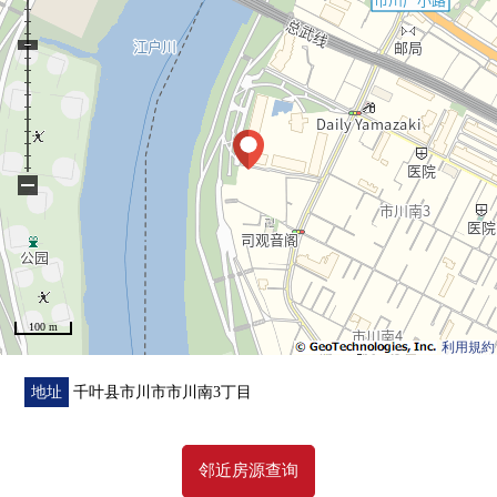
▼房间、设备的特徴
・24层楼22楼部分
・阳光，通风关于西南西北的边角房良好
・实际使用面积148.74平米(约44.99坪)的3LDK
・西南，西北面临的L字型的阳台
−
・宽敞可以使用的双盆盥洗台
・便于粮食库的保管的餐具室
・有对客餐厅部分，从脚下热房间的地板暖气
▼翻新内容(2026年3月完成)
100 m
・组合厨房交换(有洗碗机、净水器)
利用規約
・厕所更换
・整体卫浴交换(有浴室烘干机)
地址
千叶县市川市市川南3丁目
・盥洗台交换
・全门交换
邻近房源查询
・所有房间地板，Cross换新