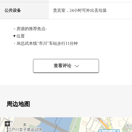
公共设备
贵宾室，24小时可外出丢垃圾
－房源的推荐焦点-
▼位置
・JR总武本线"市川"车站步行11分钟
・京成电铁干线"国府台"车站步行11分钟
▼Mansion的特徴
查看评论
・三井不动产株式会社、王子不动产株式会社开发并分售
・24小时都可以外出丢垃圾
・有人24小时的管理(警卫常驻24小时)
・有双重的防盗门的入口
・在房源周围，商业设施充实
周边地图
・229户总户数的大规模的Mansion
・甚至不在时行李能收到的智能快递柜
+
・充实的共用设施
(贵宾室，文化房，派对房，游泳池(夏季限定))