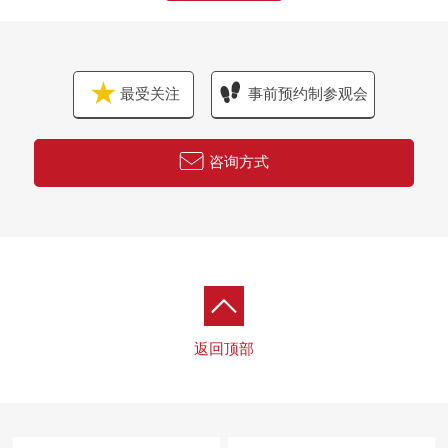
・热水器交换
・环保克拉设置
■ 在找想要的家方面给予帮助的━━━━━・・・
最受关注
事前预约制参观会
房源的详细、需讨论是如有意向，请跟我们联系。
咨询方式
返回顶部