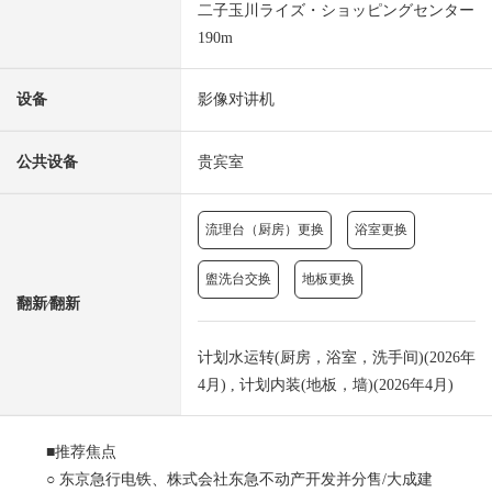
二子玉川ライズ・ショッピングセンター
190m
设备
影像对讲机
公共设备
贵宾室
流理台（厨房）更换
浴室更换
盥洗台交换
地板更换
翻新⁄翻新
计划水运转(厨房，浴室，洗手间)(2026年
4月) , 计划内装(地板，墙)(2026年4月)
■推荐焦点
○ 东京急行电铁、株式会社东急不动产开发并分售/大成建