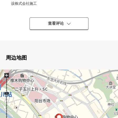
设株式会社施工
○ 采用免震构造的地上28层的Tower Mansion
○ ＩＣ卡系统使用
○ 礼宾服务有
查看评论
○ 贵宾室，兒童房，Fitness Room，
View Square，Sky休息室等的充实的共用设施
○ 像酒店的内走廊设计
○ 每隔各层有垃圾站
○ 考虑遮音性的双重的地板、双重天花板
周边地图
○ 绝热性高的复数层玻璃
+
[专有部分]
○68.69平米的2LDK
○风景关于18階住戸良好
■ 翻新内容(2026年4月实施)
0组合厨房交换(附带洗碗机、净水器)
0整体卫浴交换(保温浴缸)