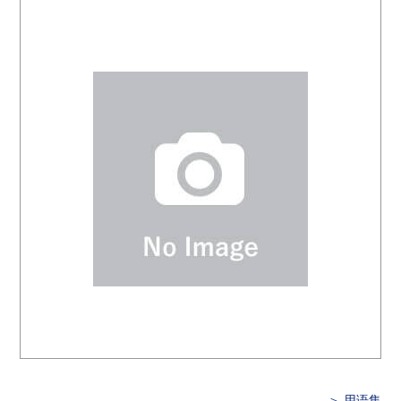
＞ 用语集