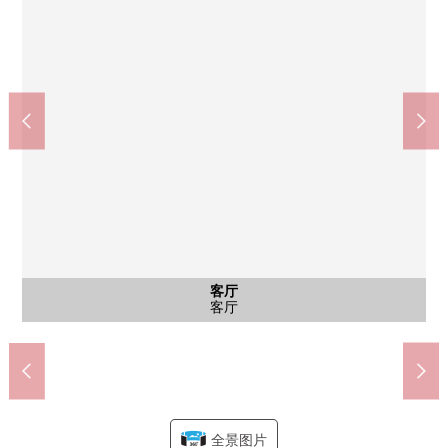
公共汽车
共有部分
客厅
外观
客厅
客厅
厨房
厨房
厕所
洗脸
洗脸
室内
室内
室内
室内
室内
风景
外观
入口
其他
全家便利店镰田水神桥店(约510m)
世田谷区立砧南中学校(约730m)
世田谷区立砧南小学(约670m)
峰会商店成城商店(约980m)
砧公园(约530m)
自行车场地
公共汽车
前面道路
盥洗台
客厅
外观
客厅
客厅
厨房
厨房
厕所
洗脸
室内
室内
室内
室内
室内
风景
外观
入口
全景图片