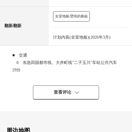
全室地板/壁纸的换贴
翻新⁄翻新
计划内装(全室地板)(2026年3月)
■ 交通
0 东急田园都市线、大井町线"二子玉川"车站公共汽车
29分
"公园桥"停歩4分
0 小田急电铁小田原线"成城学园前"车站公共汽车32分
"公园桥"停歩4分
查看评论
0 FLAT到"二子玉川"车站接近
■ 推荐焦点
0 阳光、通风为最上階西南采光房良好
0 有许多世田谷、冈本3丁目绿的居住环境
周边地图