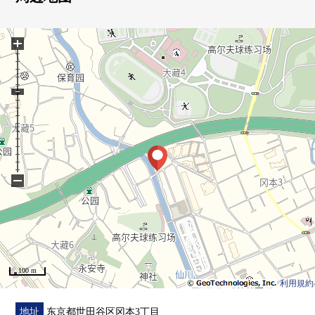
0 实际使用面积：70.12平米，3LDK型
0 厨房有窗
+
0 到都立砧公園步行7分钟(约530m)
0 到全家便利店镰田水神桥店步行7分钟(约510m)
■ 室内翻新内容(2026年3月实施)
0 全室地板换新
0 厨房炉子交换
0 抽油烟机交换
0 室内清洁
−
100 m
利用規約
地址
东京都世田谷区冈本3丁目