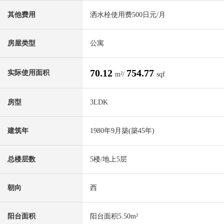
其他费用
洒水栓使用费500日元/月
房屋类型
公寓
70.12
754.77
实际使用面积
m²/
sqf
房型
3LDK
建筑年
1980年9月築(築45年)
总楼层数
5楼/地上5层
朝向
西
阳台面积
阳台面积5.50m²