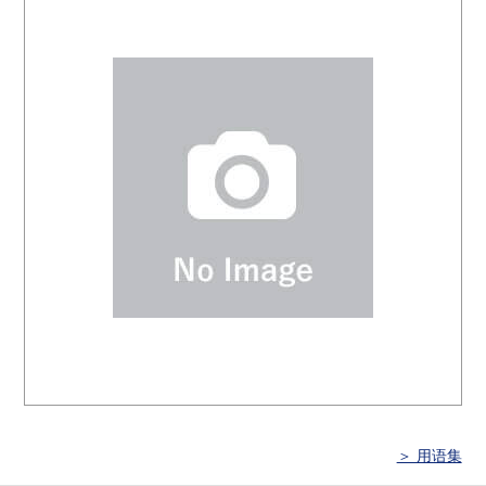
＞ 用语集