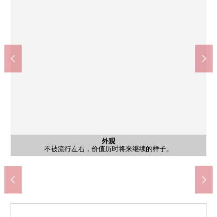
外观
不被流行左右，价值历时将来继续的样子。是富裕地做生活的住
公共汽车
公共汽车
西式房间
西式房间
停车场
停车场
外观
客厅
客厅
客厅
客厅
客厅
厨房
厨房
厨房
厨房
厨房
厨房
厕所
洗脸
洗脸
洗脸
风景
阳台
门口
外观
入口
入口
外观
入口
入口
外观
外观
不被流行左右，价值历时将来继续的样子。
是为有停车场也在车通勤放心的Mansion
在不论什么时候看得见的范围有停车场
优雅迎接住mau一方，拜访的人的入口
467户总户数的大的地方自治团体
住在的脸和入口明亮地有面积
公共汽车
公共汽车
西式房间
西式房间
外观照片
空間。
厨房
厨房
厨房
厨房
厨房
厨房
厕所
洗脸
洗脸
洗脸
风景
阳台
门口
入口
入口
外观
外观
LD
LD
LD
LD
LD