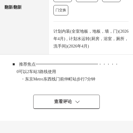
翻新⁄翻新
门交换
计划内装(全室地板，地板，墙，门)(2026
年4月) , 计划水运转(厨房，浴室，厕所，
洗手间)(2026年4月)
■ 推荐焦点━━━━━━━━━━━━━━━・・・・・
0可以2车站3路线使用
・东京Metro东西线门前仲町站步行7分钟
・都营大江户线门前仲町站步行7分钟
・京叶线越中岛站步行5分钟
0 实际使用面积77.12平米/3LDK
查看评论
0 4楼部分
0 步入式衣帽间2个地方有
0 可饲养宠物(有特殊规则)
0 防盗门