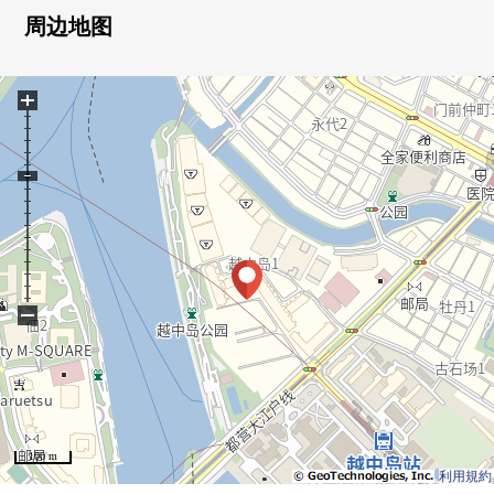
0 智能快递柜有
周边地图
0 附带监视器的内部对讲机
0 开放式厨房、餐具冲洗烘干机有
+
0 浴室干燥、再加热功能的
■2026年4月装修翻新完毕
[水周围]厨房交换，浴室交换，厕所更换，盥洗台交换
[装修]全室地板换新，地板张替，墙张替，门张替
[那个其他翻新内容]
鞋柜交换，洗衣栓器具交换，防水洗衣机底座，开关面板
设置，嵌顶灯设置，照明器具设置，内部对讲机交换，门
−
口人感觉感应器设置
100 m
利用規約