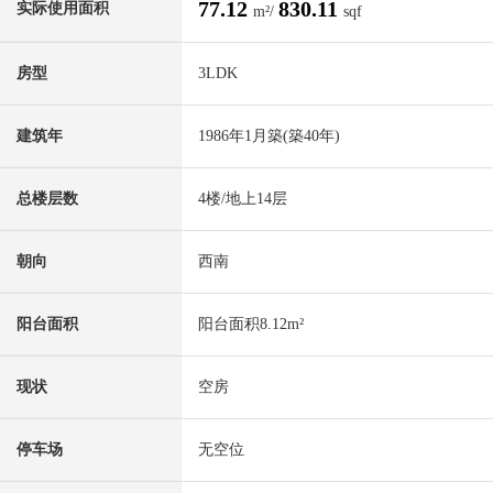
77.12
830.11
实际使用面积
m²/
sqf
房型
3LDK
建筑年
1986年1月築(築40年)
总楼层数
4楼/地上14层
朝向
西南
阳台面积
阳台面积8.12m²
现状
空房
停车场
无空位