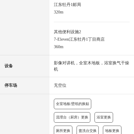
江东牡丹1邮局
320m
其他便利设施2
7-Eleven江东牡丹1丁目商店
360m
影像对讲机，全室木地板，浴室换气干燥
设备
机
停车场
无空位
全室地板/壁纸的换贴
流理台（厨房）更换
浴室更换
厕所更换
盥洗台交换
地板更换