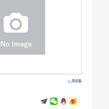
＞ 用语集