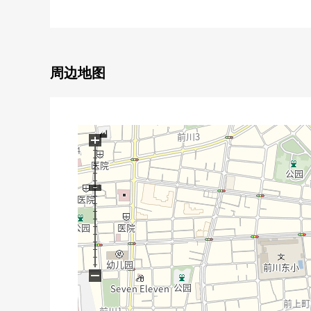
▼房间的特徴
・约14张塌塌米LDK面向东南的，并且亮开放(依据天
・容易取得家族的交流的客厅in楼梯
周边地图
■ 在找想要的家方面给予帮助 ━━━━━
房源的详细、需讨论是如有意向，请跟我们联系。
+
−