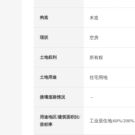
木造
构造
空房
现状
所有权
土地权利
住宅用地
土地用途
－
接壤道路情况
用途地区/建筑面积比/
工业居住地/60%/200%
容积率