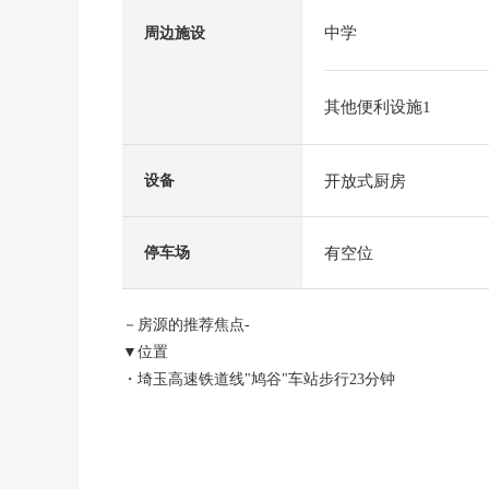
中学
周边施设
其他便利设施1
开放式厨房
设备
有空位
停车场
－房源的推荐焦点-
▼位置
・埼玉高速铁道线"鸠谷"车站步行23分钟
▼建筑物的特徴
・有停车位1台分(出自车型的)