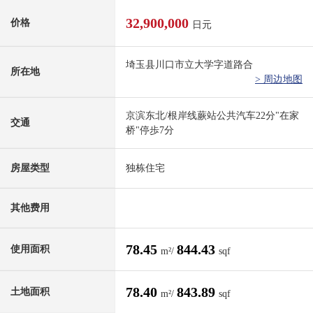
32,900,000
价格
日元
埼玉县川口市立大学字道路合
所在地
> 周边地图
京滨东北/根岸线蕨站公共汽车22分"在家
交通
桥"停歩7分
房屋类型
独栋住宅
其他费用
78.45
844.43
使用面积
m²/
sqf
78.40
843.89
土地面积
m²/
sqf