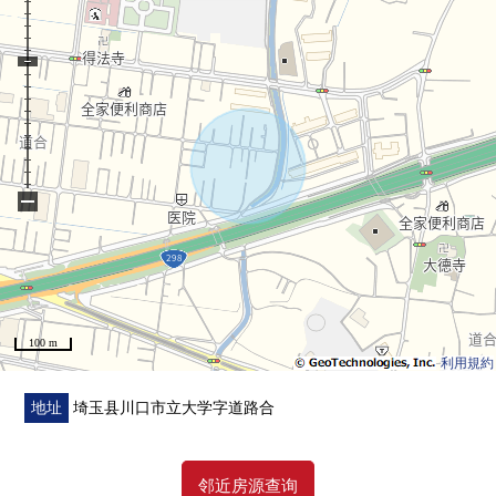
・东南阳台
■ 在找想要的家方面给予帮助的━━━━━・・・
房源的详细、需讨论是如有意向，请跟我们联系。
−
100 m
利用規約
地址
埼玉县川口市立大学字道路合
邻近房源查询