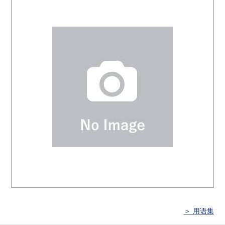
＞ 用语集