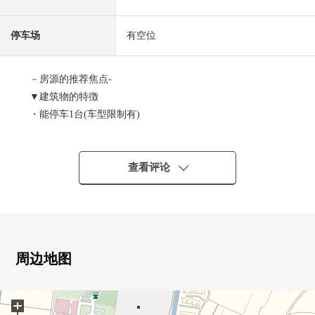
停车场
有空位
－房源的推荐焦点-
▼建筑物的特徴
・能停车1台(车型限制有)
・在东南、西南角地有开放感觉
▼房间的特徴
查看评论
・舒适某一个客厅约15.9张塌塌米
・让水周围集中于1个地方，考虑生活的房型
▼设备
・与家族的会话兴奋起来的开放式厨房
周边地图
・也便于雨天的洗衣的浴室换气干燥机的
・2个地方厕所
+
・有窗，容易换空气，亮的浴室、洗手间