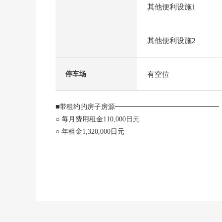
其他便利设施1
其他便利设施2
有空位
停车场
■带租约的房子房源━━━━━━━━━━━━━━
○ 每月费用租金110,000日元
○ 年租金1,320,000日元
○ 现行回报率约4.2%
○ 防盗门
○ 有智能快递柜
※回报率是为相对于售价的一年的租金收入(包括公益
空房部分的租金，计算了客满的时候。※租金收入确实历时