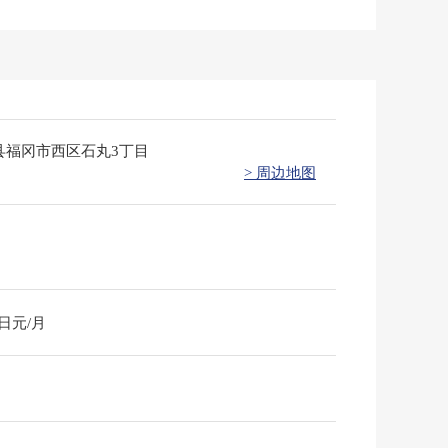
县福冈市西区石丸3丁目
> 周边地图
0日元/月