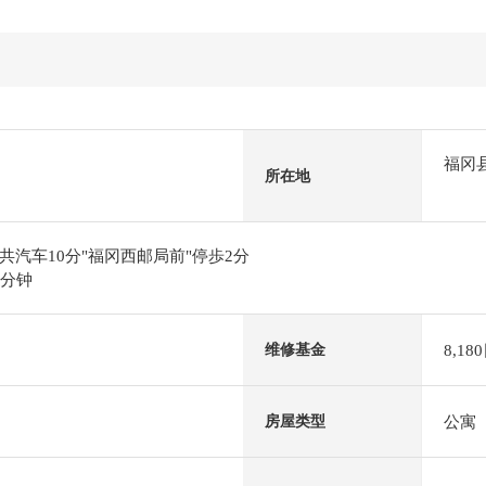
福冈
所在地
汽车10分"福冈西邮局前"停歩2分
1分钟
8,18
维修基金
公寓
房屋类型