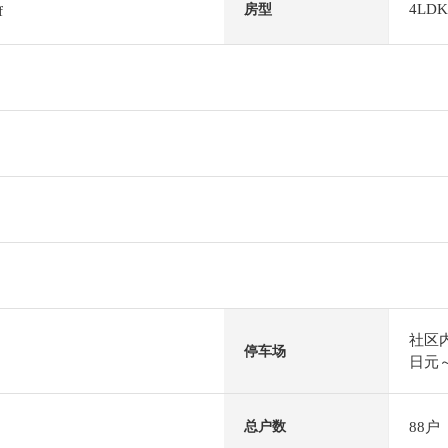
4LDK
房型
f
社区内
停车场
日元～
88户
总户数