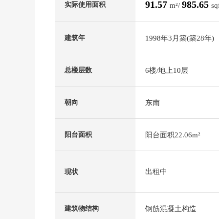
91.57
985.65
实际使用面积
m²/
sq
1998年3月築(築28年)
建筑年
6楼/地上10层
总楼层数
东南
朝向
阳台面积22.06m²
阳台面积
出租中
现状
钢筋混凝土构造
建筑物结构