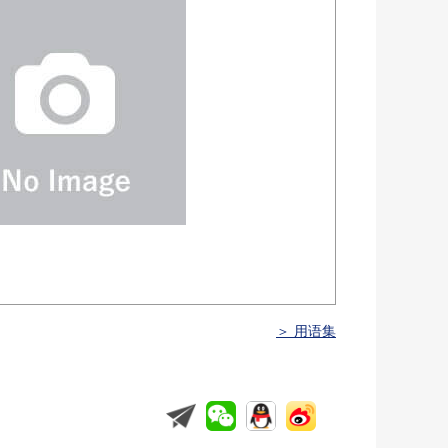
＞ 用语集