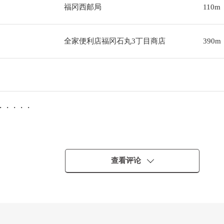
福冈西邮局
110m
全家便利店福冈石丸3丁目商店
390m
━・・・・・
查看评论
金等在内)的比例保持公共税费其他相关房产需要的费用的扣除前的数据
将来不是保证能够得到的东西。(调查日:在2024年9月30日)