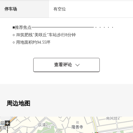
停车场
有空位
■推荐焦点━━━━━━━━━━━━━━━・・・・・
○ JR筑肥线"美咲丘"车站步行8分钟
○ 用地面积约94.55坪
○ 使用面积约62.74坪
○ 木造3阶建
○ 6SLDK的二户式住宅
查看评论
・1楼：2SDK(S储藏室)
・2楼.3楼：4SLDK(S 3楼储藏室)
○ 厨房、盥洗台、厕所在1楼.2楼
○ 2个地方门口在1楼
○ 1楼日式房间有房间
周边地图
○ 多数有收纳
・1楼：在储藏室(4张塌塌米)，正门大厅收纳
+
・3楼：储藏室(7.6张塌塌米)
○ 有停车位普通车2台分