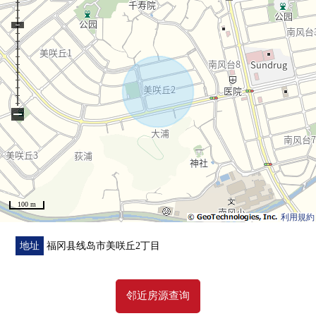
−
100 m
利用規約
地址
福冈县线岛市美咲丘2丁目
邻近房源查询