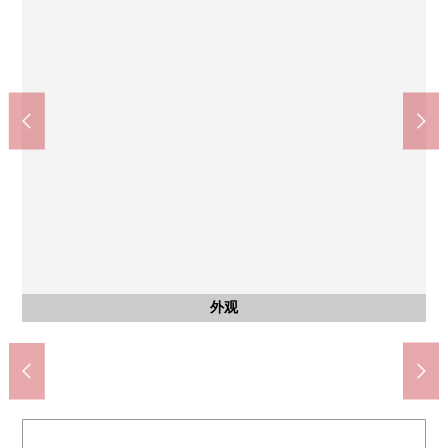
区划图
停车场
停车场
7-Eleven前原南风台商店(约370m)
线岛市立前原西中学(约1340m)
线岛市立南风小学(约460m)
marushoku南风店(约420m)
SUNDRUG南风店(约460m)
用地配置图
其他当地
其他当地
停车位
停车位
外观
外观
外观
外观
外观
外观
院子
院子
院子