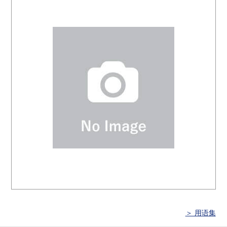
＞ 用语集