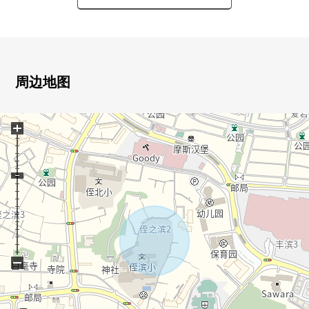
・能在喜欢的住宅厂商建造。
・解体更地交付
■ 在找想要的家方面给予帮助的━━━━━・・・
房源的详细、需讨论是如有意向，请跟我们联系。
周边地图
+
−