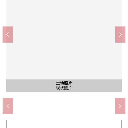
土地照片
土地照片
土地照片
土地照片
nishitetsu罢工那个Ｇａｎｎｅｔｔ侄女的海滨(约510m)
药妆店波斯菊姪浜站前店(约770m)
福冈哈奈特医院(约830m)
姪浜北公园(约280m)
侄女北小学(约240m)
含有前面道路的外观
含有前面道路的外观
姪浜中学(约1420m)
姪浜邮局(约380m)
现状照片
现状照片
现状照片
现状照片