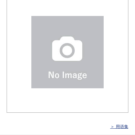
＞ 用语集