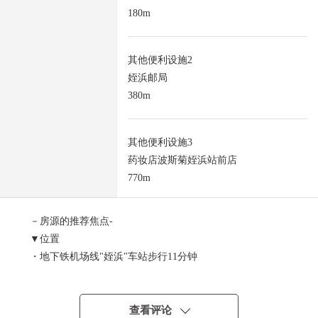
180m
其他便利设施2
姪浜邮局
380m
其他便利设施3
药妆店波斯菊姪浜站前店
770m
－房源的推荐焦点-
▼位置
・地下铁机场线"姪浜"车站步行11分钟
▼土地的特徴
・不是有建筑条件的住宅用地。
查看评论