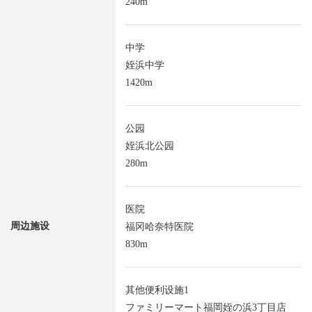
240m
中学
姪浜中学
1420m
公园
姪浜北公园
280m
医院
周边施设
福冈哈奈特医院
830m
其他便利设施1
ファミリーマート福岡姪の浜3丁目店