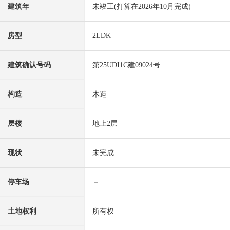
建筑年
未竣工(打算在2026年10月完成)
房型
2LDK
建筑确认号码
第25UDI1C建09024号
构造
木造
层楼
地上2层
现状
未完成
停车场
－
土地权利
所有权