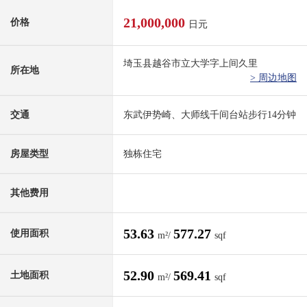
21,000,000
价格
日元
埼玉县越谷市立大学字上间久里
所在地
> 周边地图
交通
东武伊势崎、大师线千间台站步行14分钟
房屋类型
独栋住宅
其他费用
53.63
577.27
使用面积
m²/
sqf
52.90
569.41
土地面积
m²/
sqf