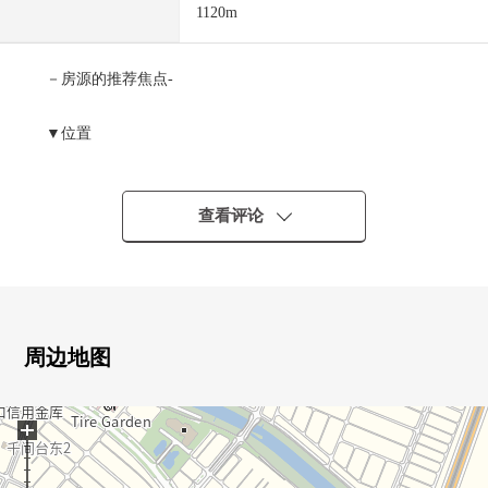
1120m
－房源的推荐焦点-
▼位置
・东武晴空塔线"大袋站"步行19分钟
・
查看评论
▼建筑物的特徴
・全居室2面采光
▼房间的特徴
・光照在西南阳台良好
周边地图
・充实的存储空间(壁橱，储备仓库，地板下边收纳)
+
▼设备
・客厅楼梯