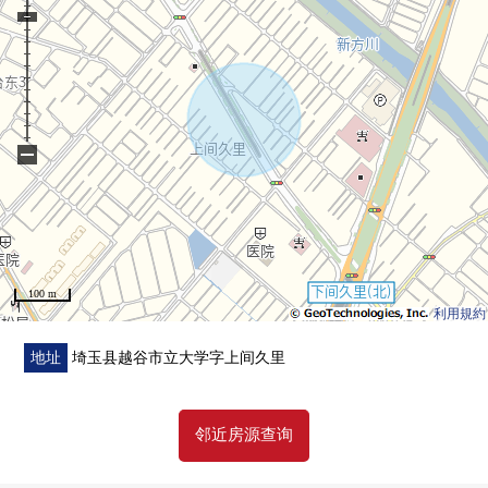
▼周边环境
・清静的住宅区
・在超市·药妆店步行10分钟的范围以内有
−
■ 在找想要的家方面给予帮助的━━━━━・・・
房源的详细、需讨论是如有意向，请跟我们联系。
100 m
利用規約
地址
埼玉县越谷市立大学字上间久里
邻近房源查询