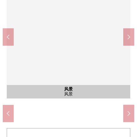
风景
外观
doragguautoaseki千間台店(约550m)
日本肉批发市场越谷商店(约460m)
樱井南小学(约1100m)
千间台站(约1120m)
北中学(约830m)
风景
外观
外观