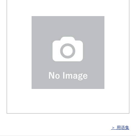
＞ 用语集