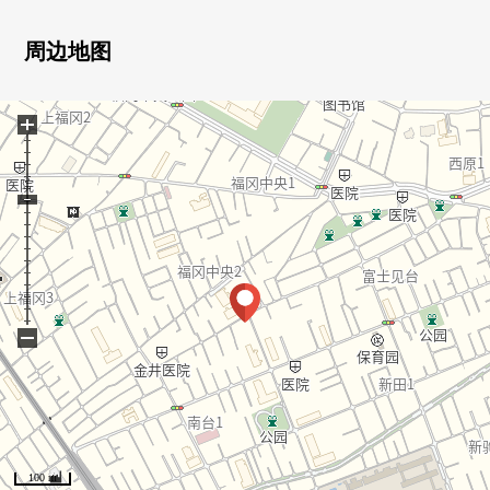
○ 实际使用面积77.94平米的3LDK
○ LDK是宽敞的约18.3张塌塌米
周边地图
○ 保持隐私的玄关空间
○ 不在时便利的智能快递柜
+
○ 2025年9月大规模的修理工程实施
○ 2026年2月翻新实施
○ 到购物设施、公园步行范围以内
■ 设备━━━━━━━━━━━━━━━・・・・・
○ 开放式组合厨房
○ 有洗碗机、净水器1具栓
−
○ 浴室换气干燥暖气时机
○ 有再加热功能的整体卫浴
○ 有监视器的内部对讲机
○ 有全居室收纳
○ 鞋柜
100 m
○ 走廊收纳