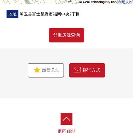
利用規約
地址
埼玉县富士见野市福冈中央2丁目
■ 2026年2月翻新实施
━━━━━━━━━━━━━━━・・・・・
邻近房源查询
[交换]厨房，浴室，洗脸，厕所，门，照明，热水供应
器，鞋柜
[张替]地板，全Cross，重音Cross，水周围地板
[其他]室内清洁
最受关注
咨询方式
返回顶部