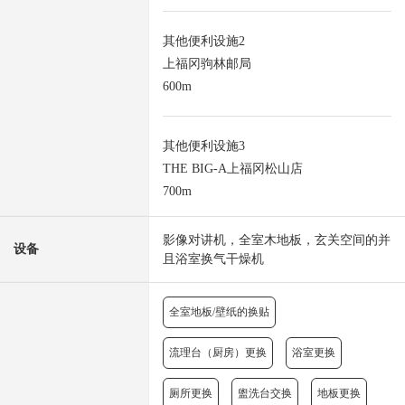
其他便利设施2
上福冈驹林邮局
600m
其他便利设施3
THE BIG-A上福冈松山店
700m
影像对讲机，全室木地板，玄关空间的并
设备
且浴室换气干燥机
全室地板/壁纸的换贴
流理台（厨房）更换
浴室更换
厕所更换
盥洗台交换
地板更换