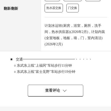
热水器交换
门交换
翻新⁄翻新
计划水运转(厨房，浴室，厕所，洗手
间，热水供应器)(2026年2月) , 计划内装
(全室地板，地板，墙，门，室内清洁)
(2026年2月)
■ 交通━━━━━━━━━━━━━━━・・・・・
○ 东武东上线"上福冈"车站步行11分钟
○ 东武东上线"富士见野"车站步行19分钟
■ 推荐焦点━━━━━━━━━━━━━━━・・・・・
查看评论
○ 位于"上福冈""富士见野"车站步行范围以内
○ 向东南有，阳光良好
○ 通风在2面阳台良好