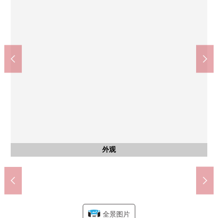
共有部分
共有部分
共有部分
共有部分
客厅
室内
室内
室内
洗脸
收纳
收纳
收纳
收纳
收纳
阳台
阳台
阳台
阳台
其他
其他
其他
其他
其他
其他
其他
其他
入口
其他
其他
收纳(约6.5张塌塌米西式房间里面的)
收纳(约5.1张塌塌米西式房间里面的)
THE BIG-A上福冈松山店(约700m)
收纳(约6张塌塌米西式房间里面的)
山崎Y shoppumiyazaki店(约300m)
富士见野市立福冈小学(约900m)
富士见野市立福冈中学(约550m)
共MODI饭田南台商店(约400m)
富士见野市政府(约1200m)
南台asunaro公园(约300m)
上福冈驹林邮局(约600m)
西式房间(约6.5张塌塌米)
西式房间(约5.1张塌塌米)
共门路上福冈(约1100m)
西式房间(约6张塌塌米)
有监视器的内部对讲机
LDK(约18.3张塌塌米)
浴室换气暖气烘干机
从属于3份炉子·烤炉
竹下内科(约290m)
收纳(走廊里面的)
餐具冲洗烘干机
阳台(东南一侧)
阳台(东南一侧)
阳台(西北一侧)
阳台(西北一侧)
自行车停放处
摩托车堆放处
厨房洗涤槽
热水供应器
智能快递柜
公共汽车
门口收纳
海湾橱窗
入口路径
前面道路
前面道路
盥洗台
停车场
停车场
外观
客厅
厨房
厕所
风景
门口
门口
入口
入口
大厅
名牌
外观
外观
外观
外观
全景图片