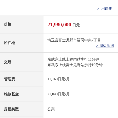
＞ 用语集
21,980,000
价格
日元
埼玉县富士见野市福冈中央2丁目
所在地
> 周边地图
东武东上线上福冈站步行11分钟
交通
东武东上线富士见野站步行19分钟
管理费
11,160日元/月
维修基金
21,040日元/月
房屋类型
公寓