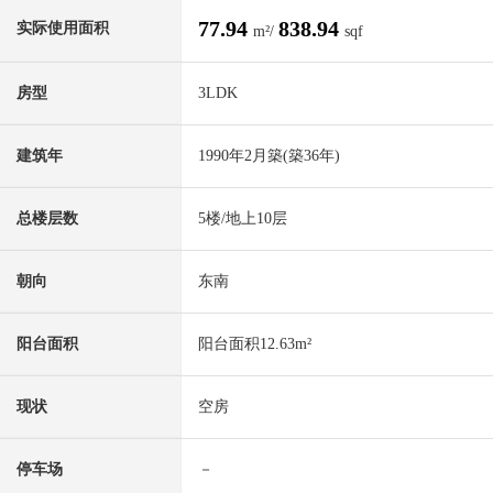
77.94
838.94
实际使用面积
m²/
sqf
房型
3LDK
建筑年
1990年2月築(築36年)
总楼层数
5楼/地上10层
朝向
东南
阳台面积
阳台面积12.63m²
现状
空房
停车场
－