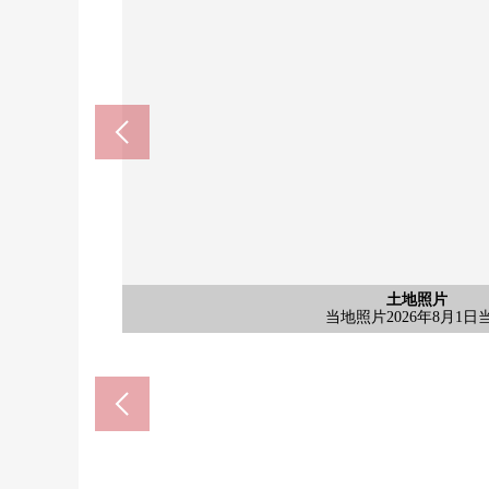
含有前面道路的外观
含有前面道路的外观
土地照片
土地照片
土地照片
土地照片
土地照片
土地照片
土地照片
土地照片
土地照片
THE BIG-A大井龟久保商店(约
富士见野市大井综合性分所(约1
7-Eleven埼玉大井中央商店(约
龟久保区划调整纪念公园(约7
业务超市富士见野商店(约51
Welcia大井町中央商店(约1
bibamoru埼玉大井(约113
当地照片2026年8月1日
当地照片2026年8月1日
当地照片2026年8月1日
当地照片2026年8月1日
当地照片2026年8月1日
被敷地内拍摄南侧道路
大井龟久保邮局(约180
龟久保中央公园(约270
AEON大井店(约790m
大井小学(约960m)
大井中学(约930m)
樱花诊所(约340m)
当地周围照片
当地周围照片
全体区划图
当地照片
当地照片
当地照片