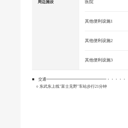
医院
周边施设
其他便利设施1
其他便利设施2
其他便利设施3
■ 交通━━━━━━━━━━━━━━━・・・・・
○ 东武东上线"富士见野"车站步行21分钟
■ 推荐焦点━━━━━━━━━━━━━━━・・・
○ 阳光在东南道路良好
○ 用地面积宽敞的150.48平米(约45.52坪)的整形地