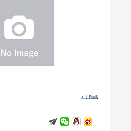
＞ 用语集