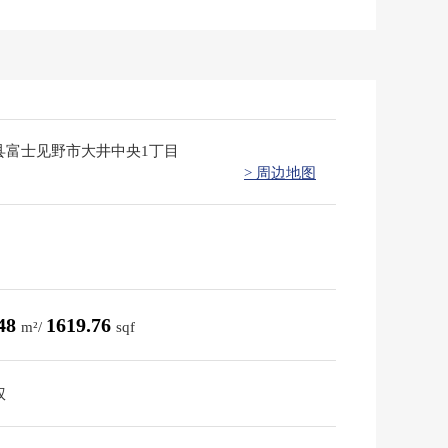
县富士见野市大井中央1丁目
> 周边地图
.48
1619.76
m²/
sqf
权