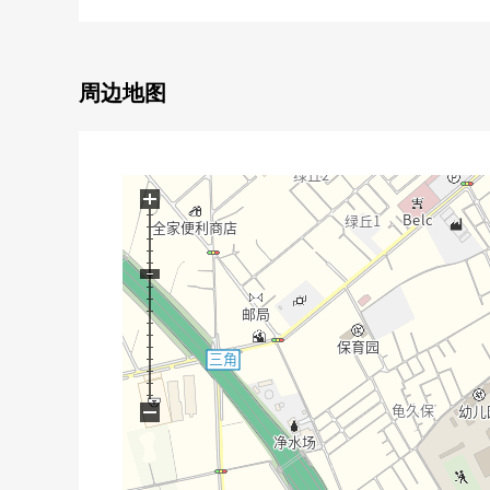
○ 前面约4m公路
○ 现状更地
○ 不是建筑包含条件待售土地
○ 在喜欢的House厂商可以建筑
周边地图
○ 是在周围，多数有购物设施，便于购物的位置
○ 是中小学以及公园不久也适应育儿的居住环境
+
■ 周边施设━━━━━━━━━━━━━━━・・・
○ 大井小学步行12分钟(约960m)
○ 大井中学步行12分钟(约930m)
○ 龟久保区划调整纪念公园步行1分钟(约70m)
○ Welcia大井町中央商店步行2分钟(约160m)
○ 7-Eleven埼玉大井中央商店步行3分钟(约180m)
○ 大井龟久保邮局步行3分钟(约180m)
−
○ 富士见野市大井综合分所步行3分钟(约180m)
○ THE BIG-A大井龟久保商店步行3分钟(约190m)
○ 龟久保中央公园步行4分钟(约270m)