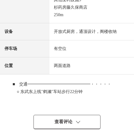
杉药房藤久保商店
250m
设备
开放式厨房，通顶设计，阁楼收纳
停车场
有空位
位置
两面道路
■ 交通━━━━━━━━━━━━━━━・・・・・
○ 东武东上线"鹤濑"车站步行22分钟
■ 推荐焦点━━━━━━━━━━━━━━━・・・・・
○ 住協的老分块出售的土地"时空的院子guranshia三芳"
查看评论
○ 全364区划的整洁的街景，清静的住宅区