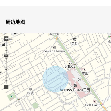
○ 建筑面积108.41平米
○ 用地面积147.16平米
○ 明确划分职责的LDK是宽敞的约20.8张塌塌米
○ 阁楼收纳、地板下边收纳等的收纳丰富的4LDK
周边地图
○ 通风在东南×西北的双方道路良好
○ 阳光关于适合全居室2面采光，东南的有阳台良好
+
○ 有汽车空间1台分(出自车型的)
○ 城市煤气、公营水道、本排水
○ 到购物设施、公园步行范围以内
■ 街区里面的管理业务委托(管理费:每月费用6,320日
元)━━━━━━━━━━━━━━━・・・・・
○ 警卫巡视街区
−
○ 二十四小时制的安全
○ 街区清洁工(道路、公园、垃圾垃圾场)