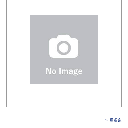
＞ 用语集