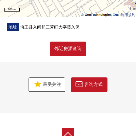
■ 周边施设━━━━━━━━━━━━━━━・・・・・
100 m
○ 三芳小学步行17分钟(约1320m)
利用規約
○ 三芳中学步行21分钟(约1660m)
○ across Plaza三芳步行2分钟(约140m)
地址
埼玉县入间郡三芳町大字藤久保
○ Yaoko三芳藤久保商店步行4分钟(约270m)
○ MAMMY MART三芳店步行8分钟(约600m)
邻近房源查询
○ 7-Eleven三芳藤久保西店步行6分钟(约460m)
○ 杉药房藤久保商店步行4分钟(约250m)
○ 富士见鹤濑西邮局步行10分钟(约760m)
○ 富士内科诊所步行7分钟(约550m)
最受关注
咨询方式