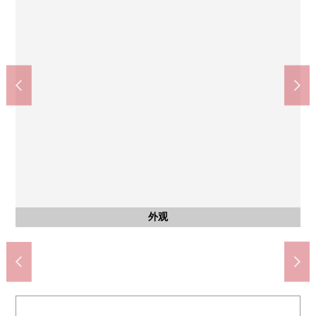
含有前面道路的外观
含有前面道路的外观
含有前面道路的外观
厕所
其他
院子
外观
7-Eleven三芳藤久保西店(约460m)
MAMMY MART三芳店(约600m)
Yaoko三芳藤久保商店(约270m)
杉药房藤久保商店(约250m)
富士见鹤濑西邮局(约760m)
across Plaza三芳(约140m)
富士内科诊所(约550m)
来自停车位旁边的风景
前面道路(东南一侧)
前面道路(东南一侧)
前面道路(西北一侧)
三芳小学(约1320m)
三芳中学(约1660m)
内部对讲机、信箱
公共汽车
西北一侧
外观
客厅
客厅
客厅
客厅
客厅
厨房
厨房
厨房
室内
室内
门口
门口
洗脸
洗脸
洗脸
门口
外观
外观
1楼